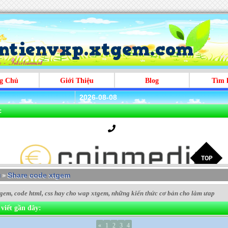
g Chủ
Giới Thiệu
Blog
Tìm 
2026-08-08
:
ủ
Share code xtgem
>
gem, code html, css hay cho wap xtgem, những kiến thức cơ bản cho làm ưap
viết gần đây:
«
1
2
3
4