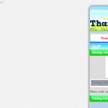
Tran
18:56
Quảng cáo
Trang ch
Share code xt
Những bài 