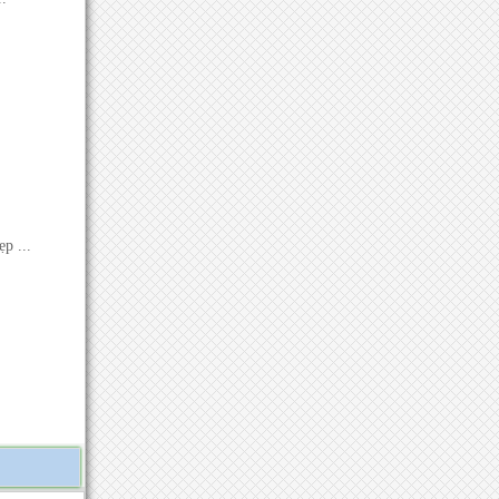
p ...