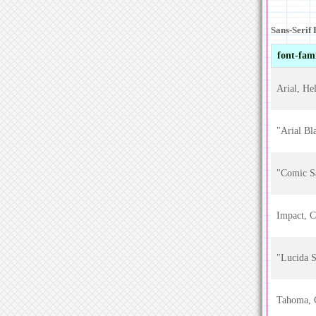
Sans-Serif 
font-fam
Arial, Hel
"Arial Bl
"Comic Sa
Impact, C
"Lucida S
Tahoma, G