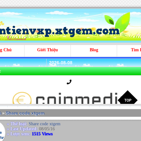
g Chủ
Giới Thiệu
Blog
Tìm 
2026-08-08
:
̉
Share code xtgem
>
» Thể loại:
Share code xtgem
» Last Updated:
08/05/16
» Lượt xem:
1515 Views