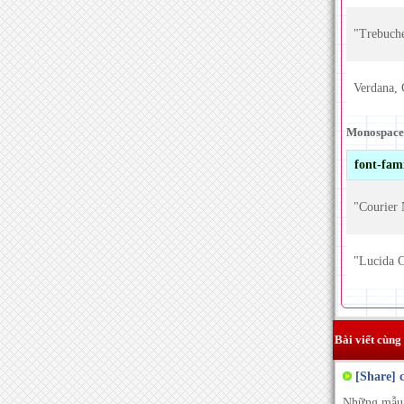
"Trebuche
Verdana, 
Monospace
font-fam
"Courier 
"Lucida 
Bài viết cùng
[Share] 
Những mẫu 