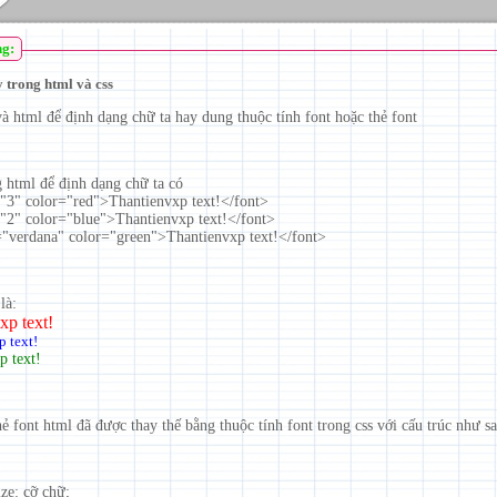
ng:
 trong html và css
à html để định dạng chữ ta hay dung thuộc tính font hoặc thẻ font
g html để định dạng chữ ta có
="3" color="red">Thantienvxp text!</font>
="2" color="blue">Thantienvxp text!</font>
="verdana" color="green">Thantienvxp text!</font>
là:
xp text!
 text!
p text!
ẻ font html đã được thay thế bằng thuộc tính font trong css với cấu trúc như sa
ize: cỡ chữ;