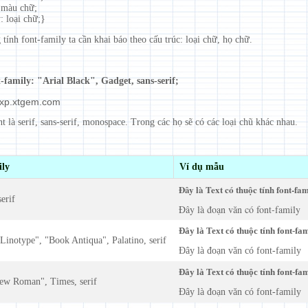
: màu chữ;
: loại chữ;}
tính font-family ta cần khai báo theo cấu trúc: loại chữ, họ chữ.
t-family: "Arial Black", Gadget, sans-serif;
vxp.xtgem.com
t là serif, sans-serif, monospace. Trong các họ sẽ có các loại chũ khác nhau.
ily
Ví dụ mẫu
Đây là Text có thuộc tính font-fa
erif
Đây là đoạn văn có font-family
Đây là Text có thuộc tính font-fa
 Linotype", "Book Antiqua", Palatino, serif
Đây là đoạn văn có font-family
Đây là Text có thuộc tính font-fa
ew Roman", Times, serif
Đây là đoạn văn có font-family