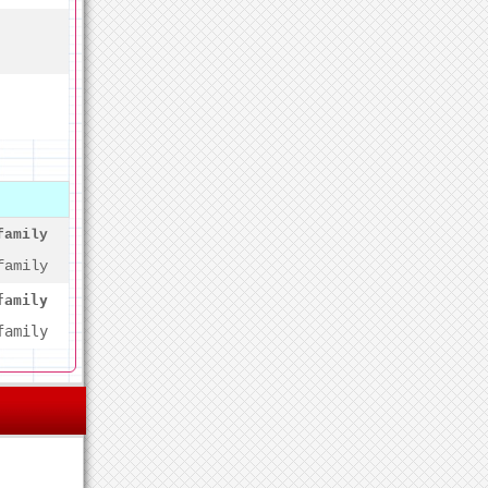
family
family
family
family
.