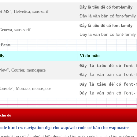
Đây là tiêu đề có font-family
t MS", Helvetica, sans-serif
Đây là văn bản có font-family
Đây là tiêu đề có font-family
Geneva, sans-serif
Đây là văn bản có font-family
 Fonts
ily
Ví dụ mẫu
Đây là tiêu đề có font-
New", Courier, monospace
Đây là văn bản có font-
Đây là tiêu đề có font-
Console", Monaco, monospace
Đây là văn bản có font-
 chủ đề
code html css navigation đẹp cho wap/web code cơ bản cho wapmaster
navigation cơ bản nhưng hữu dụng cho làm web. code hay cho làm web/wap ..