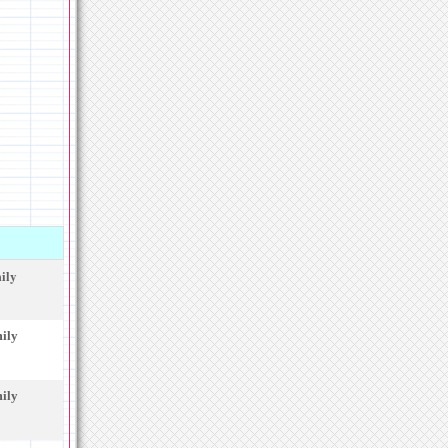
mily
mily
mily