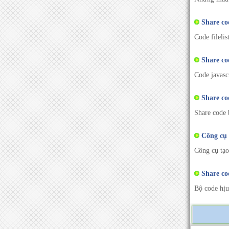
Share cod
Code fileli
Share cod
Code javasc
Share cod
Share code 
Công cụ t
Công cụ tạo 
Share cod
Bộ code hịu