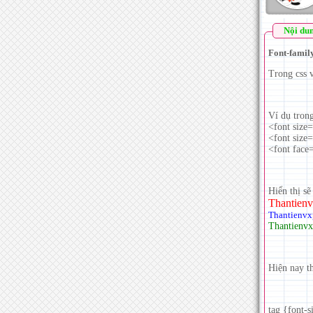
Nội du
Font-family
Trong css v
Ví dụ tron
<font size
<font size
<font face
Hiển thị sẽ 
Thantienv
Thantienvxp
Thantienvx
Hiện nay th
tag {font-s