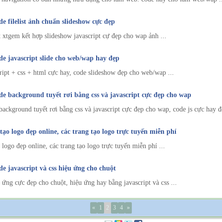
e filelist ảnh chuẩn slideshow cực đẹp
st xtgem kết hợp slideshow javascript cự đẹp cho wap ảnh ...
e javascript slide cho web/wap hay đẹp
ript + css + html cực hay, code slideshow đẹp cho web/wap ...
e background tuyết rơi bằng css và javascript cực đẹp cho wap
background tuyết rơi bằng css và javascript cực đẹp cho wap, code js cực hay đẹ
ạo logo đẹp online, các trang tạo logo trực tuyến miễn phí
logo đẹp online, các trang tạo logo trực tuyến miễn phí ...
e javascript và css hiệu ứng cho chuột
 ứng cực đẹp cho chuột, hiệu ứng hay bằng javascript và css ...
«
1
2
3
4
»