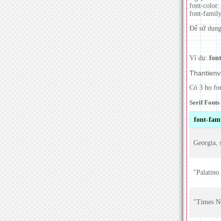
font-color
font-family
Để sử dụng 
Ví dụ:
fon
Thantien
Có 3 họ fon
Serif Fonts
font-fam
Georgia, s
"Palatino
"Times N