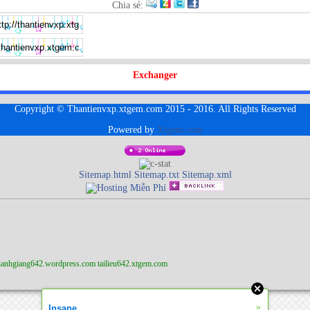
Chia sẻ:
Exchanger
Copyright © Thantienvxp.xtgem.com 2015 - 2016. All Rights Reserved
Powered by
Xtgem.com
Sitemap.html
Sitemap.txt
Sitemap.xml
anhgiang642.wordpress.com
tailieu642.xtgem.com
»
Insane