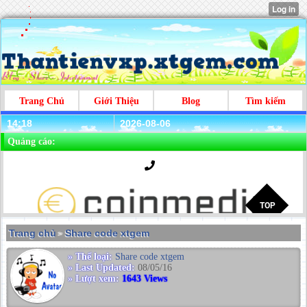
Trang Chủ
Giới Thiệu
Blog
Tìm kiếm
14:18
2026-08-06
Quảng cáo:
Trang chủ
Share code xtgem
>
» Thể loại:
Share code xtgem
» Last Updated:
08/05/16
» Lượt xem:
1643 Views