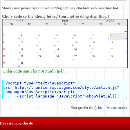
Share code javascript lịch âm dương cực hay cho làm web code hay hot
Chú ý code có thể không hỗ trợ trên một số dòng điện thoại!
<<
<
>
>>
8/2026
CN
T2
T3
T4
T5
T6
T7
1
19/6
2
3
4
5
6
7
8
20
21
22
23
24
25
26
9
10
11
12
13
14
15
27
28
29
30
1/7
2
3
16
17
18
19
20
21
22
4
5
6
7
8
9
10
23
24
25
26
27
28
29
11
12
13
14
15
16
17
30
31
18
19
Chèn code sau vào nơi muốn hiện
Bản quyền thuộc
http://come.to/duc
Bài viết cùng chủ đề