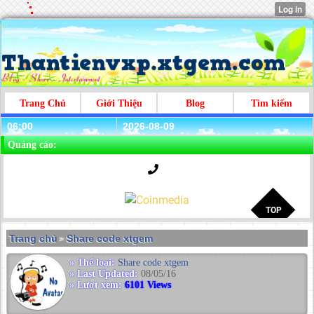
Trang Chủ
Giới Thiệu
Blog
Tìm kiếm
06:00
2026-08-09
Quảng cáo:
Trang chủ
Share code xtgem
>
» Thể loại:
Share code xtgem
» Last Updated:
08/05/16
» Lượt xem:
6101 Views