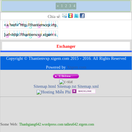
«
1
2
3
4
Chia sẻ:
Exchanger
Copyright © Thantienvxp.xtgem.com 2015 - 2016. All Rights Reserved
Powered by
Xtgem.com
Sitemap.html
Sitemap.txt
Sitemap.xml
Some Web:
Thanhgiang642.wordpress.com
tailieu642.xtgem.com