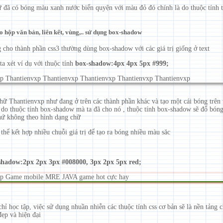
ữ đã có bóng màu xanh nước biển quyện với màu đỏ đó chính là do thuộc tính 
 hộp văn bản, liên kết, vùng,.. sử dụng box-shadow
 cho thành phần css3 thường dùng box-shadow với các giá trị giống ở text
ta xét ví dụ với thuộc tính
box-shadow:4px 4px 5px #999;
p Thantienvxp Thantienvxp Thantienvxp Thantienvxp Thantienvxp
hữ Thantienvxp như đang ở trên các thành phần khác và tạo một cái bóng trên 
à do thuộc tính box-shadow mà ta đã cho nó , thuộc tính box-shadow sẽ đổ bóng
hứ không theo hình dạng chữ
thể kết hợp nhiều chuỗi giá trị để tạo ra bóng nhiều màu săc
shadow:2px 2px 3px #008000, 3px 2px 5px red;
xp Game mobile MRE JAVA game hot cực hay
ỉ học tập, việc sử dụng nhuần nhiễn các thuộc tính css cơ bản sẽ là nền tảng 
đẹp và hiện đại