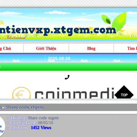
g Chủ
Giới Thiệu
Blog
Tìm 
2026-08-08
:
̉
Share code xtgem
>
» Thể loại:
Share code xtgem
» Last Updated:
08/05/16
» Lượt xem:
1452 Views