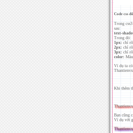
Code css đổ
Trong css3
sau:
text-shado
Trong đó:
1px:
chỉ r
2px:
chỉ r
3px:
chỉ r
color:
Màu 
Ví dụ ta c
Thantienv
Khi thêm t
Thantienv
Bạn cũng c
Ví dụ với g
Thantienvx