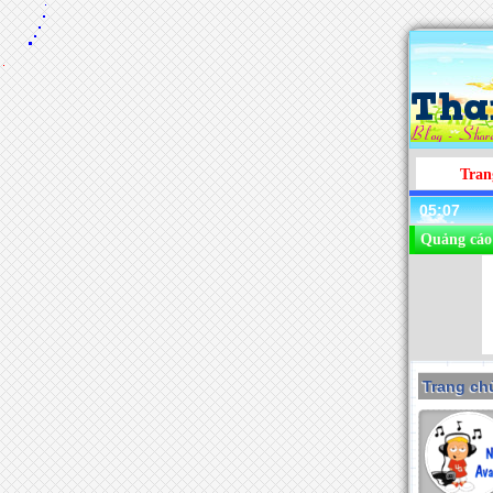
Tran
05:07
Quảng cáo
Trang chu