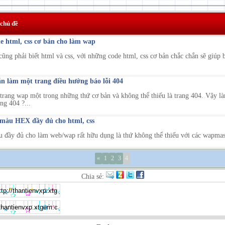
 chủ đề
e html, css cơ bản cho làm wap
ũng phải biết html và css, với những code html, css cơ bản chắc chắn sẽ giúp b
 làm một trang điều hướng báo lỗi 404
trang wap một trong những thứ cơ bản và không thể thiếu là trang 404. Vậy là
ng 404 ?...
àu HEX đầy đủ cho html, css
đầy đủ cho làm web/wap rất hữu dụng là thứ không thể thiếu với các wapmast
«
1
2
3
4
Chia sẻ: