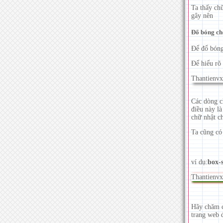
Ta thấy ch
gây nên
Đổ bóng cho
Để đổ bóng
Để hiểu rõ 
Thantienvx
Các dòng c
điều này l
chữ nhật c
Ta cũng có 
ví dụ:
box-
Thantienv
Hãy chăm ch
trang web 