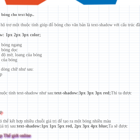
 bóng cho text hộp..
 hộ trợ một thuộc tính giúp đổ bóng cho văn bản là text-shadow với cấu trúc đ
w: 1px 2px 3px color;
õ bóng ngang
õ bóng dọc
õ độ mờ, loang của bóng
của bóng
ó dòng chữ như sau:
xp
huộc tính text-shadow như sau:
text-shadow:3px 3px 3px red;
Thì ta được
xp
ó thể kết hợp nhiều chuỗi giá trị để tạo ra một bóng nhiều màu
iá trị sau:
text-shadow:1px 1px 5px red, 2px 3px 4px blue;
Ta sẽ được
p Thế giới online