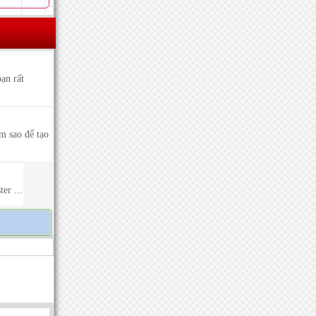
ạn rất
m sao để tạo
er ...