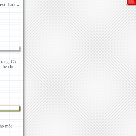
text-shadow
trang. Có
 theo hình
cho một