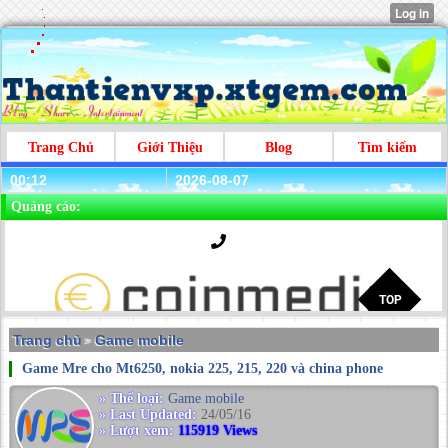
Trang Chủ
Giới Thiệu
Blog
Tìm kiếm
00:12
2026-08-07
Quảng cáo:
Trang chủ
Game mobile
>
Game Mre cho Mt6250, nokia 225, 215, 220 và china phone
» Thể loại:
Game mobile
» Last Updated:
24/05/16
» Lượt xem:
115919 Views