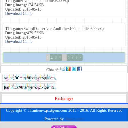
Tên game:
Ninjajumpqmobileb800.vxp
Dung lượng:
174.54KB
Updated:
2016-05-13
Download Game
Tên game:
SwordDanceriversAndLakes100qmobileb800.vxp
Dung lượng:
479.53KB
Updated:
2016-05-13
Download Game
1
2
3
4
...
6
7
8
»
Chia sẻ:
Exchanger
Copyright © Thantienvxp.xtgem.com 2015 - 2016. All Rights Reserved
Powered by
Xtgem.com