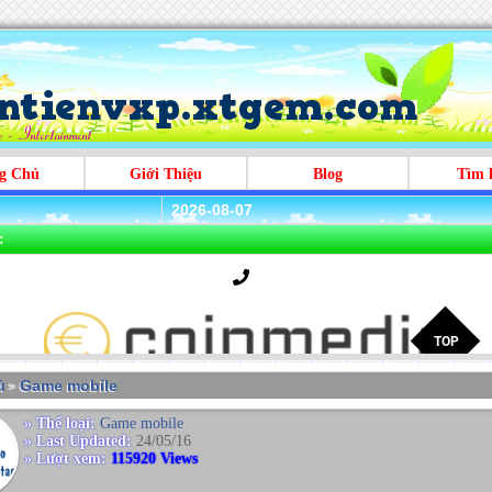
g Chủ
Giới Thiệu
Blog
Tìm 
2026-08-07
:
̉
Game mobile
>
» Thể loại:
Game mobile
» Last Updated:
24/05/16
» Lượt xem:
115920 Views