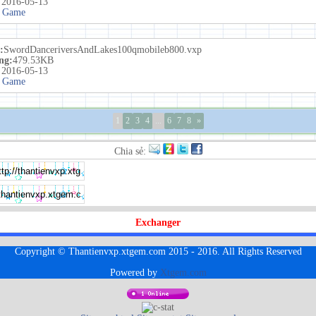
:
2016-05-13
 Game
:
SwordDanceriversAndLakes100qmobileb800.vxp
ng:
479.53KB
:
2016-05-13
 Game
1
2
3
4
...
6
7
8
»
Chia sẻ:
Exchanger
Copyright © Thantienvxp.xtgem.com 2015 - 2016. All Rights Reserved
Powered by
Xtgem.com