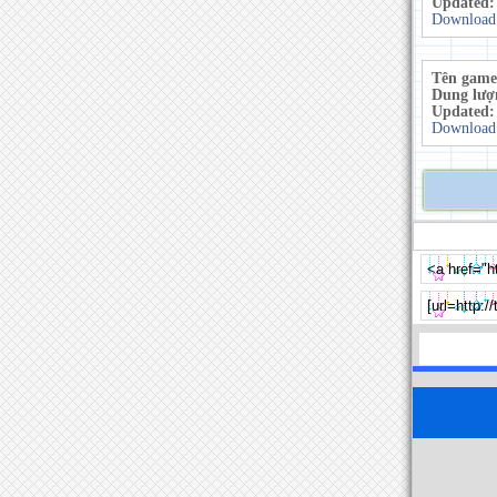
Updated
Download
Tên game
Dung lượ
Updated
Download