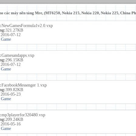
o các máy nền tảng Mre, (MT6250, Nokia 215, Nokia 220, Nokia 225, China Pho
:
NewGamesFormula1v2.0.vxp
ng:
321.27KB
:
2016-07-12
 Game
:
Gamesandapps.vxp
ng:
296.15KB
:
2016-07-12
 Game
:
FacebookMessenger 1.vxp
ng:
399.82KB
:
2016-05-23
 Game
:
mp3playerfor320480.vxp
ng:
209.24KB
:
2016-05-16
 Game