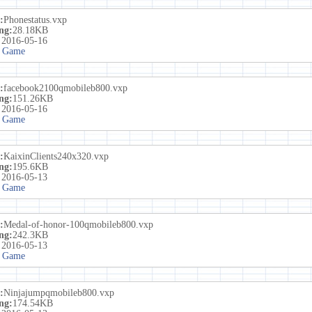
:
Phonestatus.vxp
ng:
28.18KB
:
2016-05-16
 Game
:
facebook2100qmobileb800.vxp
ng:
151.26KB
:
2016-05-16
 Game
:
KaixinClients240x320.vxp
ng:
195.6KB
:
2016-05-13
 Game
:
Medal-of-honor-100qmobileb800.vxp
ng:
242.3KB
:
2016-05-13
 Game
:
Ninjajumpqmobileb800.vxp
ng:
174.54KB