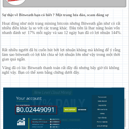
Sự thật về Bitweath bạn có biết ? Một trang lưa đảo, scam đáng sợ
Hoạt động như một trang mining bitcoin nhưng Bitweath gần như có rất
nhiều điều khác lạ so với các trang khác. Đâu tiên là lhar năng hoàn vốn
nhanh đánh sợ: 17% mỗi ngày và sau 12 ngày bạn đã có lợi nhuận 144%.
Rất nhiều người đã bị cuốn hút bởi lợi nhuận khủng mà không để ý rằng
làm sao bitweath có lợi khi chia sẻ lợi nhuận lớn như vậy trong một thời
gian quá ngắn.
Vâng đã có lúc Bitweath thanh toán rất đây đủ nhưng bây giờ tôi không
nghĩ vậy. Bạn có thể xem bằng chứng dưới đây.