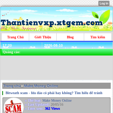
Trang Chủ
Giới Thiệu
Blog
Tìm kiếm
17:20
2026-08-10
Quảng cáo:
Trang chủ
Make Money Online
>
Bitweath scam - lừa đảo có phải hay không? Tìm hiểu để tránh
» Thể loại:
Make Money Online
» Last Updated:
20/05/16
» Lượt xem:
362 Views