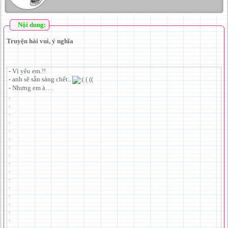
Nội dung:
Truyện hài vui, ý nghĩa
- Vì yêu em.!!
- anh sẽ sẵn sàng chết..
( ((
- Nhưng em à….
.
.
.
.
.
.
.
.
.
.
.
.
.
.
.
.
.