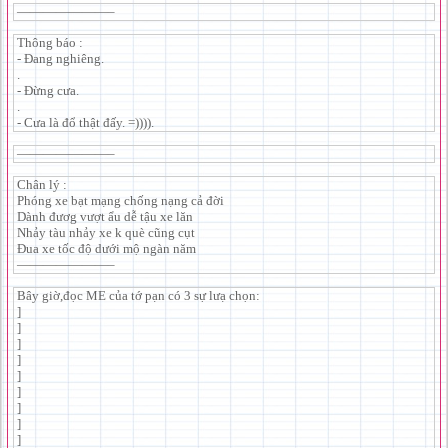
———————–
Thông báo :
- Đang nghiêng.
.
- Đừng cưa.
.
- Cưa là đổ thật đấy. =)))).
———————–
Chân lý :
Phóng xe bạt mạng chống nạng cả đời
Dành đươg vượt ẩu dễ tậu xe lăn
Nhảy tàu nhảy xe k què cũng cụt
Đua xe tốc độ dưới mộ ngàn năm
———————–
Bây giờ,đọc ME của tớ pạn có 3 sự lưạ chọn:
]
]
]
]
]
]
]
]
]