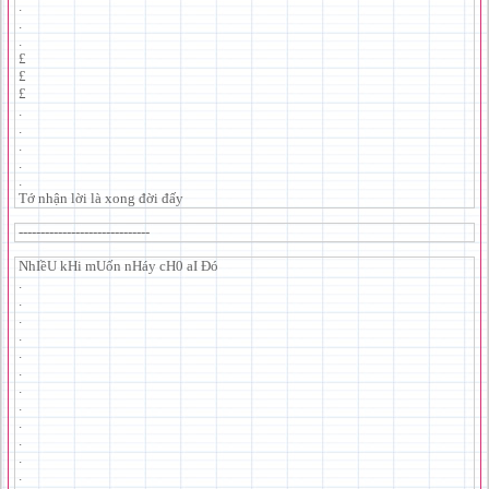
.
.
.
£
£
£
.
.
.
.
.
Tớ nhận lời là xong đời đấy
------------------------------
NhIềU kHi mUốn nHáy cH0 aI Đó
.
.
.
.
.
.
.
.
.
.
.
.