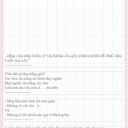
.
.
.
.
.
.
.
.
.
.
. .
.
. nHưg cẢm tHấy bUồn vÌ “tÀj Kh0ản cỦa qÚy kHáCh k0 Đủ đỂ tHựC hIện
CuỘc Gọi nÀy”
———————–
Trên đời gì đẹp bằng girl?
Tóc đen, da trắng lại thêm đẹp người
Đẹp người, da trắng, tóc đen
Lừa tình mà vẫn anh ơi…..em hiền
----------------------
- Moq lắm một tình iêu đơn giản
- Không có vật cản :’x . . .
Và. .
- Không có lối thoát nào gọi là BuôngTay
———————–