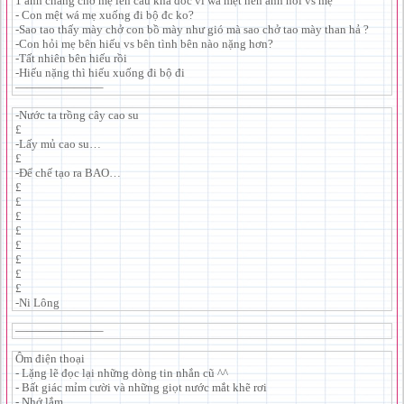
1 anh chàng chở mẹ lên cầu khá dốc vì wá mệt nên anh nói vs mẹ
- Con mệt wá mẹ xuống đi bộ đc ko?
-Sao tao thấy mày chở con bồ mày như gió mà sao chở tao mày than hả ?
-Con hỏi mẹ bên hiếu vs bên tình bên nào nặng hơn?
-Tất nhiên bên hiếu rồi
-Hiếu nặng thì hiếu xuống đi bộ đi
———————–
-Nước ta trồng cây cao su
£
-Lấy mủ cao su…
£
-Để chế tạo ra BAO…
£
£
£
£
£
£
£
£
-Ni Lông
———————–
Ôm điện thoại
- Lặng lẽ đọc lại những dòng tin nhắn cũ ^^
- Bất giác mỉm cười và những giọt nước mắt khẽ rơi
- Nhớ lắm