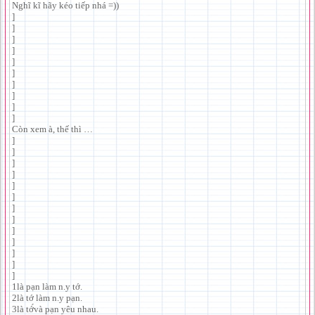
Nghĩ kĩ hãy kéo tiếp nhá =))
]
]
]
]
]
]
]
]
]
]
Còn xem à, thế thì …
]
]
]
]
]
]
]
]
]
]
]
]
]
1là pạn làm n.y tớ.
2là tớ làm n.y pạn.
3là tớ́và pạn yêu nhau.