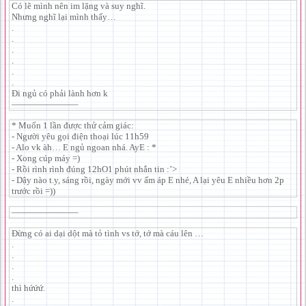
Có lẽ mình nên im lặng và suy nghĩ.
Nhưng nghĩ lại mình thấy…
.
.
.
.
.
.
Đi ngủ có phải lành hơn k
———————–
* Muốn 1 lần được thử cảm giác:
- Người yêu gọi điện thoại lúc 11h59
- Alo vk àh… E ngủ ngoan nhá. AyE : *
- Xong cúp máy =)
- Rồi rình rình đúng 12hO1 phút nhắn tin :’>
- Dậy nào t.y, sáng rồi, ngày mới vv ấm áp E nhé, A lại yêu E nhiều hơn 2p
trước rồi =))
———————–
Đừng có ai dại dột mà tỏ tình vs tớ, tớ mà cáu lên …
.
.
.
.
thì hứứứ.
.