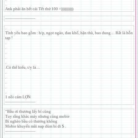
.
Ank phải ăn hết cái Tết thứ 100 =))))))))))
———————–
.
Tình yêu bao gồm : h/p, ngọt ngào, đau khổ, hận thù, bao dung… Rất là hỗn
tạp !
.
.
.
.
.
.Có thể hiểu, t/y là…
.
.
.
.
.
1 nồi cám LỢN
———————–
“Bầu ơi thương lấy bí cùng
Tuy rằng khác máy nhưng cùng mobie
Bí nghèo bầu có thương không
Mobie khuyến mãi nạp dùm bí đi $ .
———————–