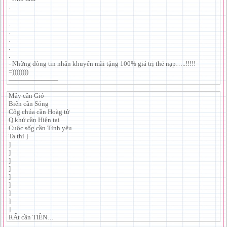
.
.
.
.
.
.
.
- Những dòng tin nhắn khuyến mãi tặng 100% giá trị thẻ nạp…..!!!!!
=))))))))
———————–
Mây cần Gió
Biển cần Sóng
Côg chúa cần Hoàg tử
Q.khứ cần Hiện tại
Cuộc sốg cần Tình yêu
Ta thì ]
]
]
]
]
]
]
]
]
]
RẤt cần TIỀN…