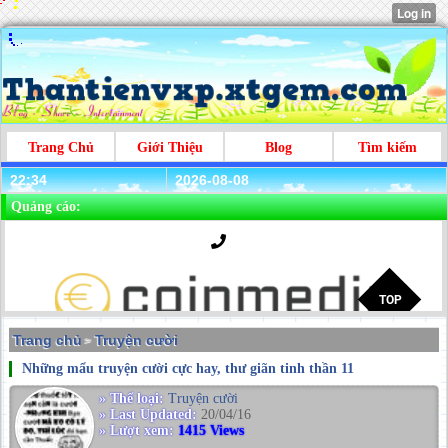
Trang Chủ
Giới Thiệu
Blog
Tìm kiếm
22:34
2026-08-08
Quảng cáo:
Trang chủ
Truyện cười
>
Những mẩu truyện cười cực hay, thư giãn tinh thần 11
» Thể loại:
Truyện cười
» Last Updated:
20/04/16
» Lượt xem:
1415 Views