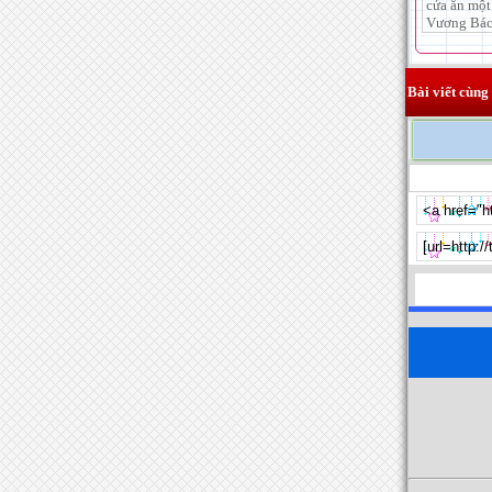
cửa ăn một
Vương Bác
Bài viết cùng