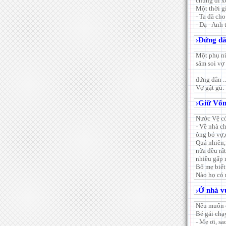
chúng đi x
Một thời gi
- Ta đã ch
- Dạ - Anh 
›
Đứng đ
Một phụ nữ
săm soi vợ
đứng đắn ..
Vợ gật gù: 
›
Giữ Vốn
Nước Vệ có
- Về nhà c
ông bỏ vợ,
Quả nhiên,
nữa đều rấ
nhiều gấp 
Bố mẹ biết
Nào họ có 
›
Ở nhà v
Nếu muốn c
Bé gái chạ
- Mẹ ơi, s