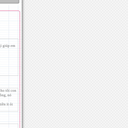
gì giúp em
ho tôi con
đồng, nó
iền ít ỏi