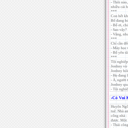
- Thôi nào
nhiều cái 
***
Con hết kh
Bố đang hứn
- Bố ơi, ch
- Sao vậy?
- Vâng, nh
***
Chỉ cần đế
- Mày học 
- Bố yên tâ
***
Tội nghiệp
Jonhny và 
Jonhny hỏi
- Họ đang 
- À, người
Jonhny qua
- Tội nghi
›
Có Vui
Huyện Ngô 
tuệ. Nhà a
cổng nhà :
được. Một 
- Thái côn