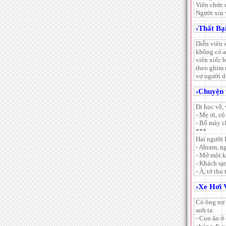
Viên chức 
Người xin v
›
Thất Bạ
Diễn viên 
không có a
viên xiếc 
theo ghim 
vợ người di
›
Chuyện v
Đi học về, 
- Mẹ ơi, c
- Bố mày c
***
Hai người 
- Abram, n
- Mở một k
- Khách sạ
- À, tớ thu
›
Xe Hơi
Có ông nợ 
anh ta:
- Con ăn ở