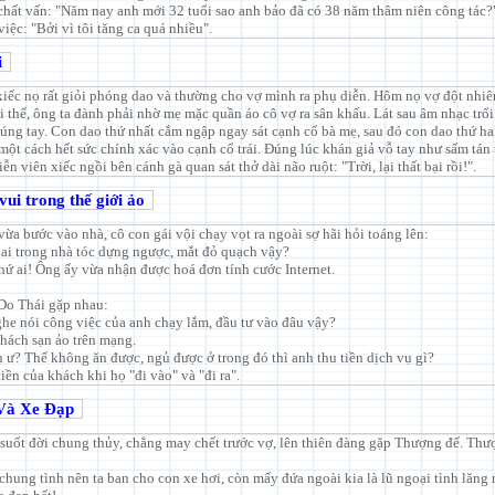
chất vấn: "Năm nay anh mới 32 tuổi sao anh bảo đã có 38 năm thâm niên công tác?
iệc: "Bởi vì tôi tăng ca quá nhiều".
i
xiếc nọ rất giỏi phóng dao và thường cho vợ mình ra phụ diễn. Hôm nọ vợ đột nhiê
i thế, ông ta đành phải nhờ mẹ mặc quần áo cô vợ ra sân khấu. Lát sau âm nhạc trổi 
búng tay. Con dao thứ nhất cắm ngập ngay sát cạnh cổ bà mẹ, sau đó con dao thứ ha
một cách hết sức chính xác vào cạnh cổ trái. Đúng lúc khán giả vỗ tay như sấm tán
ễn viên xiếc ngồi bên cánh gà quan sát thở dài não ruột: "Trời, lại thất bại rồi!".
ui trong thế giới ảo
vừa bước vào nhà, cô con gái vội chạy vọt ra ngoài sợ hãi hỏi toáng lên:
ó ai trong nhà tóc dựng ngược, mắt đỏ quạch vậy?
hứ ai! Ông ấy vừa nhận được hoá đơn tính cước Internet.
Do Thái gặp nhau:
ghe nói công việc của anh chạy lắm, đầu tư vào đâu vậy?
hách sạn ảo trên mạng.
n ư? Thế không ăn được, ngủ được ở trong đó thì anh thu tiền dịch vụ gì?
 tiền của khách khi họ "đi vào" và "đi ra".
 Và Xe Đạp
suốt đời chung thủy, chẳng may chết trước vợ, lên thiên đàng gặp Thượng đế. Thư
 chung tình nên ta ban cho con xe hơi, còn mấy đứa ngoài kia là lũ ngoại tình lăng