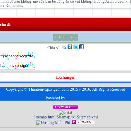
 mình có xấu không. mở cửa bạn bè cùng ăn có vui không. Trương Aãu vu cươì khà
h Cốc vào nhà.
 chủ đề
«
1
2
3
4
5
Chia sẻ:
Exchanger
Copyright © Thantienvxp.xtgem.com 2015 - 2016. All Rights Reserved
Powered by
Xtgem.com
Sitemap.html
Sitemap.txt
Sitemap.xml