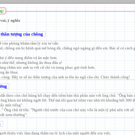
ng:
vui, ý nghĩa
 thần tượng của chồng
 vào phòng khám tâm lý xin tư vấn:
 sĩ, chồng em bị bệnh quá mê bóng đá, chẳng ngó ngàng gì đến em. Bác sĩ có cách 
chú ý đến trang điểm và ăn mặc hơn.
m như thế, nhưng không ăn thua đâu ạ!
àng chăm sóc anh ta với cử chỉ và trang phục gợi tình hơn.
ng ăn thua.
i cùng: Hãy in số áo thần tượng của anh ta lên áo ngủ của chị. Chúc thành công!
ường
dắt theo còn chó hùng hổ chạy đến tiệm bán thú phàn nàn với ông chủ: "Ông bán c
 ông khen nó không ngớt lời. Thế mà tối qua kẻ trộm vào nhà tôi khoắng hết 300 
lấy một tiếng".
." Ông chủ từ tốn: "Người chủ trước của con chó này vốn là một tỷ phú nên với số t
 rất xem thường".
a
iới thiệu việc làm đang thẩm tra lý lịch của một người đến xin việc.