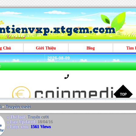
g Chủ
Giới Thiệu
Blog
Tìm 
2026-08-09
:
̉
Truyện cười
>
» Thể loại:
Truyện cười
» Last Updated:
18/04/16
» Lượt xem:
1561 Views