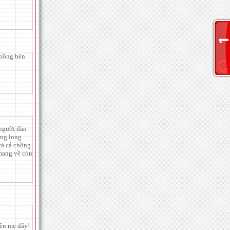
chồng bèn
 người đàn
ng long .
và cả chồng
 mang về còn
đền mẹ đấy!