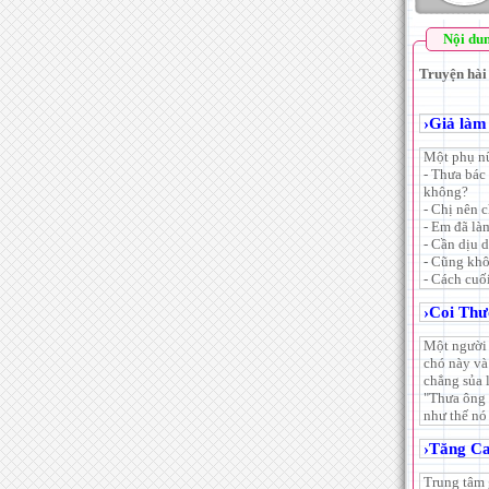
Nội du
Truyện hài 
›
Giả làm
Một phụ nữ
- Thưa bác
không?
- Chị nên 
- Em đã là
- Cần dịu d
- Cũng khô
- Cách cuố
›
Coi Th
Một người 
chó này và
chẳng sủa 
"Thưa ông .
như thế nó
›
Tăng C
Trung tâm g