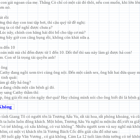
, con gái ngoan của mẹ. Thằng Cò chỉ có một cái đó thôi, nếu con muốn, khi lớn lên
hơn nó.
át rồi
g thú dạy con trai tập bơi, thì cậu quý tử đề nghị:
úng ta có thể nghỉ được chưa ạ?
 Lúc nãy, chính con hăng hái đòi bố cho tập cơ mà?
ưng bây giờ con căng bụng rồi, không còn khát nữa ạ.
m đến 10
toán mãi mà chỉ đếm được từ 1 đến 10. Dốt thế thì sau này làm gì được hả con!
m. Con sẽ là trọng tài quyền anh!
 ông
Cathy đang ngồi xem tivi cùng ông nội. Đến một cảnh sex, ông bắt hai đứa quay mặ
 tinh quái:
làm gì đấy hả ông?
 ta đang chữa một căn bệnh gì đó.
y sang Cathy thầm thì:
ệp, ông già rồi mà còn ngây thơ quá! Hay chúng mình nói cho ông biết đó là bệnh gì
 Không
tỉnh Giang Tô có người tên là Trương Aẩu Vu, rất tài hoa, rất phóng khoáng, và cũn
nh ta luôn luôn đông khách. Một hôm, Trương Aãu Vu nghĩ ra mộtcâu đố,viết ra giấy
 "có trẻ không, có xấu không, có vui không". Nhiều người xem và suy nghĩ mà khôn
hôm, có một vị khách tên là Vương Bách Cốc đến giải câu đố như sau :
g 80 tuổi gặp Văn Vương , có già không. Cám La 12 tuổi làm thừa tướng có trẻ kh