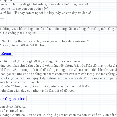
e đạp hết!
an sau, Thượng đế gặp lại anh ta, thấy anh ta buồn xo, bèn hỏi:
o con xe hơi sao con còn buồn vậy?
ta trả lời - Hồi này con ra ngoài kia kịp thấy vợ con đạp xe đạp ạ!
ắn
 chồng vừa chết chẳng bao lâu đã tái hôn đang cãi cọ với người chồng mới. Ông 
 : "Cô chẳng phải là người
. Nếu không thì cô đâu có lấy tôi ngay sau khi anh ta vừa mất."
"Được, lần sau tôi sẽ đợi lâu hơn!"
 Riêng
 một người ,lúc con gái đi lấy chồng, dặn bảo con như sau:
hồng con phải chú ý,thu vén giữ vốn riêng, đề phòng bất trắc.Trên đời này thiếu gì
đó là chuyện thường tình,ít có đôi sống chung được với nhaucho đến lúc tóc bạc ră
 con gái sau khi về nhà chồng cứ chăm chăm thu vén làm vốn riêng. Bố mẹ chồng 
t ghét việc này, cho nên quyết định đuổi cô ta về nhà mẹ đẻ.Vốn riêng của con gái
mấy lần số vốn lúc đi lấy chồng .
 số vốn đó,lòng mừng lắm cho rằng mình dạy bảo con thế là đúng .
nghĩ rằng cách dạy con như vậy là làm hại cả đời con.
ui cùng con trẻ
on sẽ có nhiều cái
y về cự nự với mẹ:
ao thằng Cò nhà cô Liên có cái "cuống" ở giữa hai chân mà con lại chả có. Con bắt 