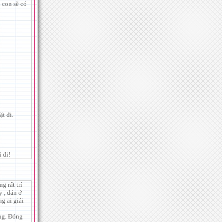
 con sẽ có
t đi.
 đi!
g rất trí
 , dán ở
g ai giải
ông. Đóng