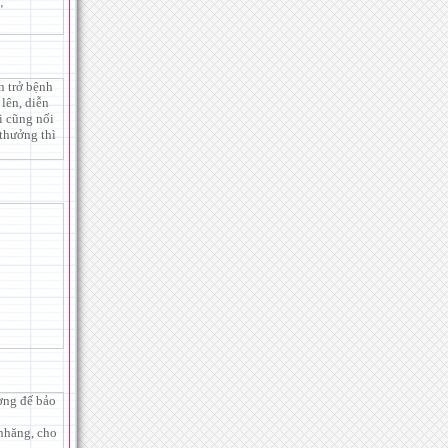
"
n trở bệnh
lên, diễn
i cũng nối
 thưởng thì
ợng đế bảo
 nhăng, cho