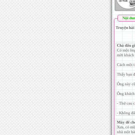
Nội du
Truyện hài 
Chả dấu gì
Có một ông
mời khách 
Cách một t
Thấy bạn đ
Ông này cũ
Ông khách 
- Thứ cau 
- Không đâ
Mày để ch
Xưa, có mộ
nhà một bà