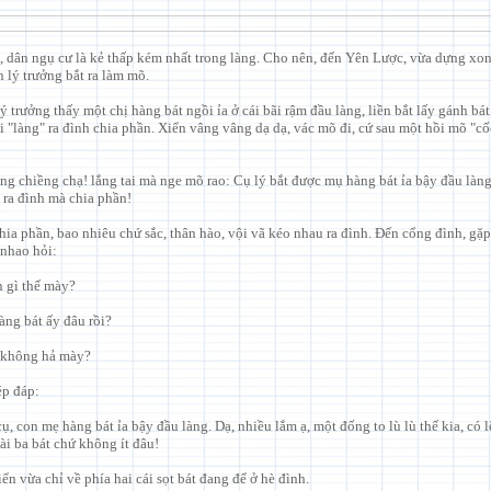
, dân ngụ cư là kẻ thấp kém nhất trong làng. Cho nên, đến Yên Lược, vừa dựng xon
 lý trưởng bắt ra làm mõ.
 trưởng thấy một chị hàng bát ngồi ỉa ở cái bãi rậm đầu làng, liền bắt lấy gánh bát 
i "làng" ra đình chia phần. Xiển vâng vâng dạ dạ, vác mõ đi, cứ sau một hồi mõ "cốc
àng chiềng chạ! lắng tai mà nge mõ rao: Cụ lý bắt được mụ hàng bát ỉa bậy đầu làn
 ra đình mà chia phần!
hia phần, bao nhiêu chứ sắc, thân hào, vội vã kéo nhau ra đình. Ðến cổng đình, gặp
nhao hỏi:
n gì thế mày?
àng bát ấy đâu rồi?
 không hả mày?
ép đáp:
ụ, con mẹ hàng bát ỉa bậy đầu làng. Dạ, nhiều lắm ạ, một đống to lù lù thế kia, có 
ài ba bát chứ không ít đâu!
ển vừa chỉ về phía hai cái sọt bát đang để ở hè đình.