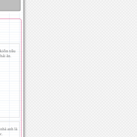
kiếm trầu
hải ăn.
 nhà anh là
c.