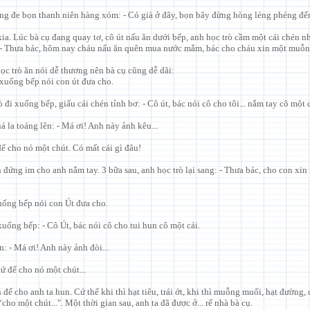
ng đe bọn thanh niên hàng xóm: - Có già ở đây, bọn bây đừng hòng léng phéng đến
ia. Lúc bà cụ đang quay tơ, cô út nấu ăn dưới bếp, anh học trò cầm một cái chén n
 - Thưa bác, hôm nay cháu nấu ăn quên mua nước mắm, bác cho cháu xin một muỗn
ọc trò ăn nói dễ thương nên bà cụ cũng dễ dãi:
 xuống bếp nói con út đưa cho.
 đi xuống bếp, giấu cái chén tỉnh bơ: - Cô út, bác nói cô cho tôi... nắm tay cô một 
á la toáng lên: - Má ơi! Anh này ảnh kêu...
để cho nó một chút. Có mất cái gì đâu!
 đứng im cho anh nắm tay. 3 bữa sau, anh học trò lại sang: - Thưa bác, cho con xin
uống bếp nói con Út đưa cho.
xuống bếp: - Cô Út, bác nói cô cho tui hun cô một cái.
n: - Má ơi! Anh này ảnh đòi...
ứ để cho nó một chút...
để cho anh ta hun. Cứ thế khi thì hạt tiêu, trái ớt, khi thì muỗng muối, hạt đường, 
cho một chút...". Một thời gian sau, anh ta đã được ở... rể nhà bà cụ.