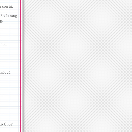
 con út.
hỏ xíu sang
g.
chút.
 một củ
cô Út cứ