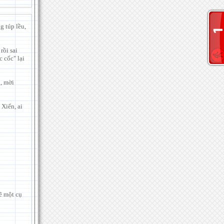
g túp lều,
rồi sai
 cốc" lại
g, mời
 Xiển, ai
lẽ một cụ