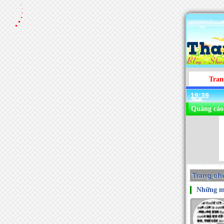
Tran
19:39
Quảng cáo
Trang chu
Những mẩ