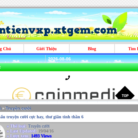
g Chủ
Giới Thiệu
Blog
Tìm 
2026-08-06
:
̉
Truyện cười
>
u truyện cười cực hay, thư giãn tinh thần 6
» Thể loại:
Truyện cười
» Last Updated:
19/04/16
» Lượt xem:
1493 Views