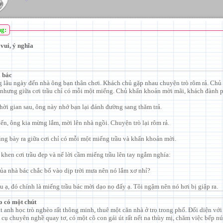
ng:
vui, ý nghĩa
 bác
 lâu ngày đến nhà ông bạn thân chơi. Khách chủ gặp nhau chuyện trò rôm rả. Chủ 
nhưng giữa cơi trầu chỉ có mỗi một miếng. Chủ khẩn khoản mời mãi, khách đành p
hời gian sau, ông này nhớ bạn lại đánh đường sang thăm trả.
ến, ông kia mừng lắm, mời lên nhà ngồi. Chuyện trò lại rôm rả.
ng bày ra giữa cơi chỉ có mỗi một miếng trầu và khẩn khoản mời.
khen cơi trầu đẹp và nể lời cầm miếng trầu lên tay ngắm nghía:
của nhà bác chắc bổ vào dịp trời mưa nên nó lắm xơ nhỉ?
u ạ, đó chính là miếng trầu bác mời dạo nọ đấy ạ. Tôi ngậm nên nó hơi bị giập ra.
o có một chút
t anh học trò nghèo rất thông minh, thuê một căn nhà ở trọ trong phố. Đối diện với
 cụ chuyên nghề quay tơ, có một cô con gái út rất nết na thùy mị, chăm việc bếp nú