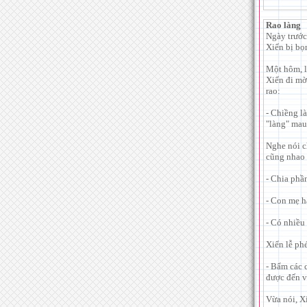
Rao làng
Ngày trước
Xiển bị bọn
Một hôm, lý
Xiển đi mờ
rao:
- Chiềng l
"làng" mau
Nghe nói c
cũng nhao 
- Chia phầ
- Con mẹ h
- Có nhiều
Xiển lễ ph
- Bẩm các c
được đến v
Vừa nói, Xi