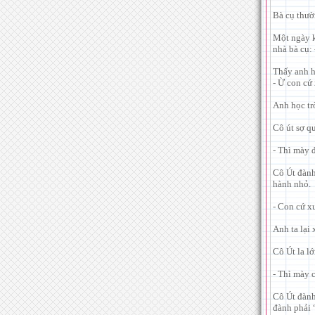
Bà cụ thườ
Một ngày k
nhà bà cụ:
Thấy anh h
- Ừ con cứ
Anh học trò
Cô út sợ qu
- Thì mày 
Cô Út đành
hành nhỏ.
- Con cứ x
Anh ta lại 
Cô Út la lớ
- Thì mày c
Cô Út đành 
đành phải “