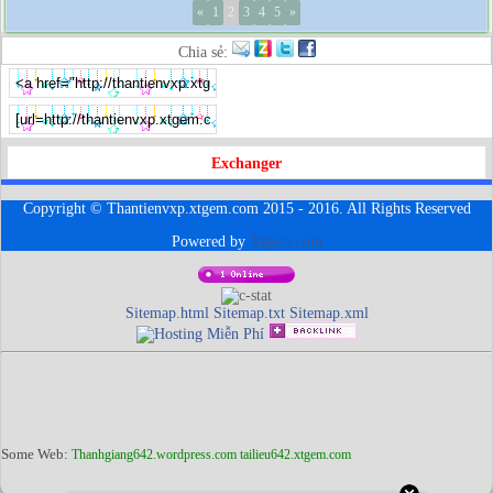
«
1
2
3
4
5
»
Chia sẻ:
Exchanger
Copyright © Thantienvxp.xtgem.com 2015 - 2016. All Rights Reserved
Powered by
Xtgem.com
Sitemap.html
Sitemap.txt
Sitemap.xml
Some Web:
Thanhgiang642.wordpress.com
tailieu642.xtgem.com