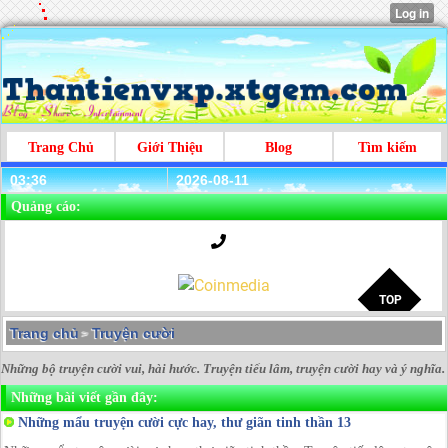
Trang Chủ
Giới Thiệu
Blog
Tìm kiếm
03:36
2026-08-11
Quảng cáo:
Trang chủ
Truyện cười
>
Những bộ truyện cười vui, hài hước. Truyện tiếu lâm, truyện cười hay và ý nghĩa.
Những bài viết gần đây:
Những mẩu truyện cười cực hay, thư giãn tinh thần 13