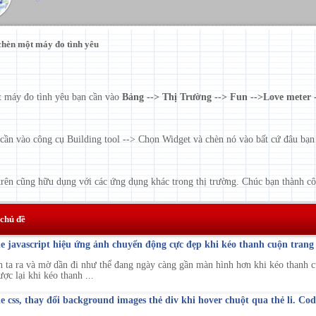
hèn một máy đo tình yêu
 máy đo tình yêu bạn cần vào
Bảng --> Thị Trường --> Fun -->Love meter
 cần vào công cụ Building tool --> Chọn Widget và chèn nó vào bất cứ đâu bạ
rên cũng hữu dụng với các ứng dụng khác trong thị trường. Chúc bạn thành c
 chủ đề
e javascript hiệu ứng ảnh chuyển động cực đẹp khi kéo thanh cuộn trang
 ta ra và mờ dần đi như thể đang ngày càng gần màn hình hơn khi kéo thanh c
ợc lại khi kéo thanh ...
 css, thay đổi background images thẻ div khi hover chuột qua thẻ li. Code