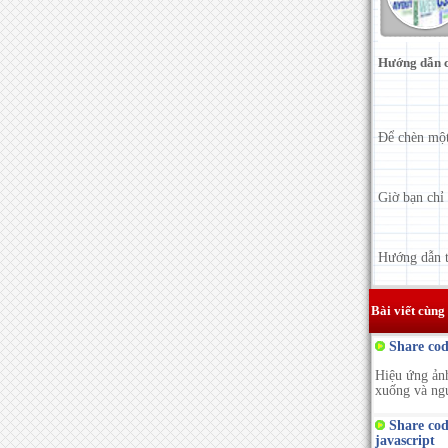
Hướng dẫn c
Để chèn một
Giờ bạn chỉ
Hướng dẫn t
Bài viết cùng
Share cod
Hiệu ứng ảnh
xuống và ngư
Share code
javascript