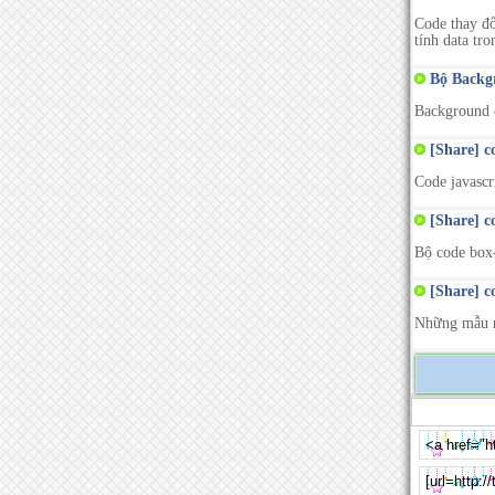
Code thay đổ
tính data tro
Bộ Backgr
Background c
[Share] c
Code javascr
[Share] c
Bộ code box-
[Share] c
Những mẫu n