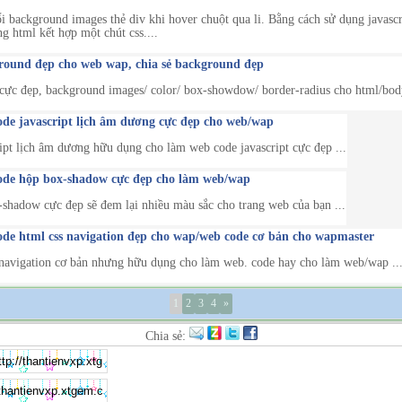
i background images thẻ div khi hover chuột qua li. Bằng cách sử dụng javascr
ng html kết hợp một chút css....
ound đẹp cho web wap, chia sẻ background đẹp
ực đẹp, background images/ color/ box-showdow/ border-radius cho html/body
ode javascript lịch âm dương cực đẹp cho web/wap
ipt lịch âm dương hữu dụng cho làm web code javascript cực đẹp ...
ode hộp box-shadow cực đẹp cho làm web/wap
shadow cực đẹp sẽ đem lại nhiều màu sắc cho trang web của bạn ...
ode html css navigation đẹp cho wap/web code cơ bản cho wapmaster
avigation cơ bản nhưng hữu dụng cho làm web. code hay cho làm web/wap ..
1
2
3
4
»
Chia sẻ: