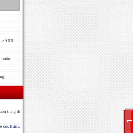
 -->ADD
n muốn
ông!
uộn trang đi
 css, html,