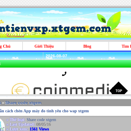
g Chủ
Giới Thiệu
Blog
Tìm 
2026-08-07
:
̉
Share code xtgem
>
n cách chèn App máy đo tình yêu cho wap xtgem
» Thể loại:
Share code xtgem
» Last Updated:
08/05/16
» Lượt xem:
1561 Views