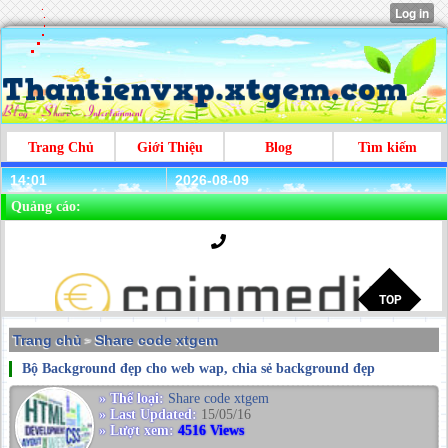
Trang Chủ
Giới Thiệu
Blog
Tìm kiếm
14:01
2026-08-09
Quảng cáo:
Trang chủ
Share code xtgem
>
Bộ Background đẹp cho web wap, chia sẻ background đẹp
» Thể loại:
Share code xtgem
» Last Updated:
15/05/16
» Lượt xem:
4516 Views