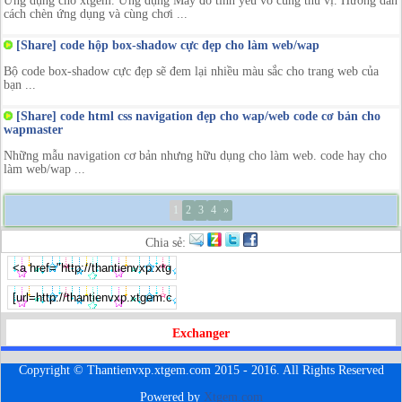
Ứng dụng cho xtgem. Ứng dụng Máy đo tình yêu vô cùng thú vị. Hướng dẫn
cách chèn ứng dụng và cùng chơi ...
[Share] code hộp box-shadow cực đẹp cho làm web/wap
Bộ code box-shadow cực đẹp sẽ đem lại nhiều màu sắc cho trang web của
bạn ...
[Share] code html css navigation đẹp cho wap/web code cơ bản cho
wapmaster
Những mẫu navigation cơ bản nhưng hữu dụng cho làm web. code hay cho
làm web/wap ...
1
2
3
4
»
Chia sẻ:
Exchanger
Copyright © Thantienvxp.xtgem.com 2015 - 2016. All Rights Reserved
Powered by
Xtgem.com