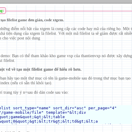
ng:
ạo filelist game đơn giản, code xtgem.
những điểm nổi bật của xtgem là cung cấp các code hay mã của riêng họ. Một 
á tiện dụng của xtgem là filelist. Với một mã filelist ta sẽ giảm được rất nhi
n cho việc post nội dung
à demo: Bạn có thể tham khảo kho game vxp của thantienvxp nó được xây dựng
 filelist.
một vd về tạo một filelist game để hiểu rõ hơn.
 bạn hãy tạo một thư mục có tên là game-mobile sau đó trong thư mục bạn tạo 
 index (nếu có sẵn thì khỏi tạo).
rí trang tùy ý n=sau đó dán code sau vào: