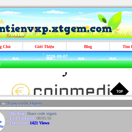
g Chủ
Giới Thiệu
Blog
Tìm 
2026-08-07
:
̉
Share code xtgem
>
» Thể loại:
Share code xtgem
» Last Updated:
08/05/16
» Lượt xem:
1421 Views