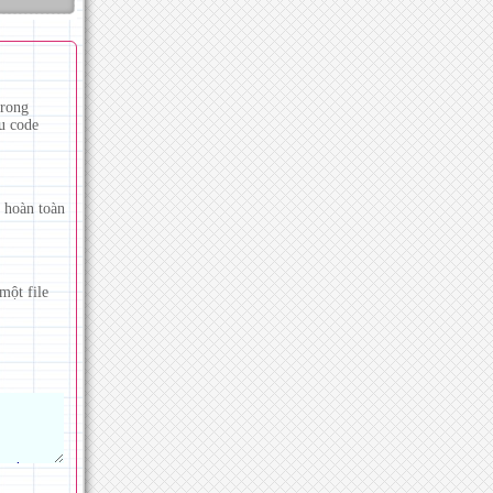
trong
ều code
 hoàn toàn
một file