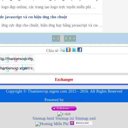
 logo đẹp online, các trang tạo logo trực tuyến miễn phí ...
e javascript và css hiệu ứng cho chuột
 ứng cực đẹp cho chuột, hiệu ứng hay bằng javascript và css ...
«
1
2
3
4
»
Chia sẻ:
Exchanger
Copyright © Thantienvxp.xtgem.com 2015 - 2016. All Rights Reserved
Powered by
Xtgem.com
Sitemap.html
Sitemap.txt
Sitemap.xml