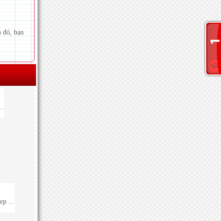
 đó, bạn
..
ẹp ...