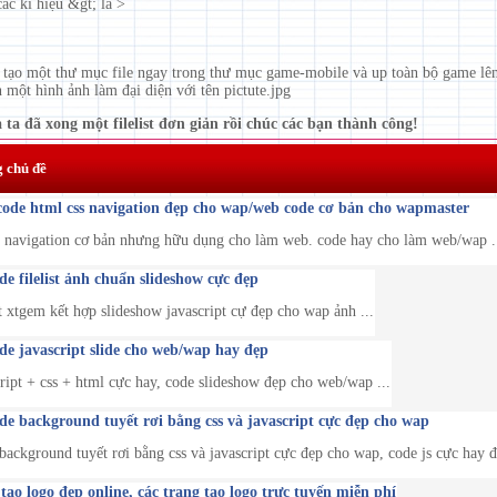
ác kí hiệu &gt; là >
 tạo một thư mục file ngay trong thư mục game-mobile và up toàn bộ game lên
 một hình ảnh làm đại diện với tên pictute.jpg
 ta đã xong một filelist đơn giản rồi chúc các bạn thành công!
g chủ đề
code html css navigation đẹp cho wap/web code cơ bản cho wapmaster
navigation cơ bản nhưng hữu dụng cho làm web. code hay cho làm web/wap .
e filelist ảnh chuẩn slideshow cực đẹp
st xtgem kết hợp slideshow javascript cự đẹp cho wap ảnh ...
de javascript slide cho web/wap hay đẹp
ript + css + html cực hay, code slideshow đẹp cho web/wap ...
de background tuyết rơi bằng css và javascript cực đẹp cho wap
background tuyết rơi bằng css và javascript cực đẹp cho wap, code js cực hay đ
ạo logo đẹp online, các trang tạo logo trực tuyến miễn phí