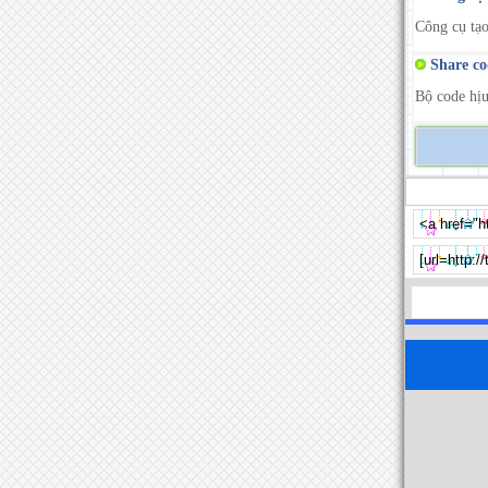
Công cụ tạo
Share cod
Bộ code hịu