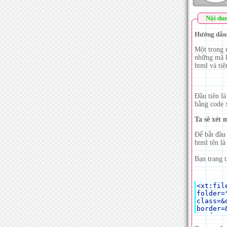
Nội du
Hướng dẫn t
Một trong 
những mã kh
html và tiệ
Đầu tiên l
bằng code xt
Ta sẽ xét 
Để bắt đầu
html tên là
Bạn trang t