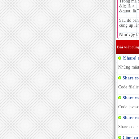
Trong mã c
&lt; là <
&quot; là "
Sau đó bạn
cũng up lên
Như vậy là
Bài viết cùn
[Share] 
Những mẫu 
Share cod
Code fileli
Share co
Code javasc
Share co
Share code 
Công cụ t