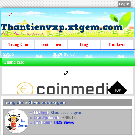
Trang Chủ
Giới Thiệu
Blog
Tìm kiếm
23:05
2026-08-07
Quảng cáo:
Trang chủ
Share code xtgem
>
» Thể loại:
Share code xtgem
» Last Updated:
08/05/16
» Lượt xem:
1425 Views