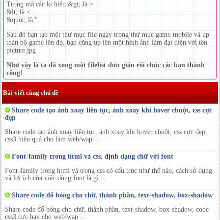
Trong mã các kí hiệu &gt; là >
&lt; là <
&quot; là "
Sau đó bạn tạo một thư mục file ngay trong thư mục game-mobile và up
toàn bộ game lên đó, bạn cũng up lên một hình ảnh làm đại diện với tên
pictute.jpg
Như vậy là ta đã xong một filelist đơn giản rồi chúc các bạn thành
công!
Bài viết cùng chủ đề
Share code tạo ảnh xoay liên tục, ảnh xoay khi hover chuột, css cực
đẹp
Share code tạo ảnh xoay liên tục, ảnh xoay khi hover chuột, css cực đẹp,
css3 hiệu quả cho làm web/wap ...
Font-family trong html và css, định dạng chữ với font
Font-family trong html và trong css có cấu trúc như thế nào, cách sử dụng
và lợi ích của việc dùng font là gì ...
Share code đổ bóng cho chữ, thành phần, text-shadow, box-shadow
Share code đổ bóng cho chữ, thành phần, text-shadow, box-shadow, code
css3 cực hay cho web/wap ...