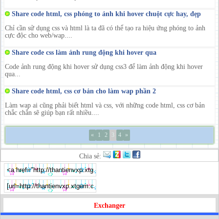
Share code html, css phóng to ảnh khi hover chuột cực hay, đẹp
Chỉ cần sử dụng css và html là ta đã có thể tạo ra hiệu ứng phóng to ảnh
cực độc cho web/wap....
Share code css làm ảnh rung động khi hover qua
Code ảnh rung động khi hover sử dụng css3 để làm ảnh động khi hover
qua...
Share code html, css cơ bản cho làm wap phần 2
Làm wap ai cũng phải biết html và css, với những code html, css cơ bản
chắc chắn sẽ giúp bạn rất nhiều....
«
1
2
3
4
»
Chia sẻ:
Exchanger