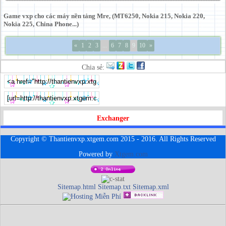
Game vxp cho các máy nền tảng Mre, (MT6250, Nokia 215, Nokia 220,
Nokia 225, China Phone...)
«
1
2
3
...
6
7
8
9
10
»
Chia sẻ:
Exchanger
Copyright © Thantienvxp.xtgem.com 2015 - 2016. All Rights Reserved
Powered by
Xtgem.com
Sitemap.html
Sitemap.txt
Sitemap.xml