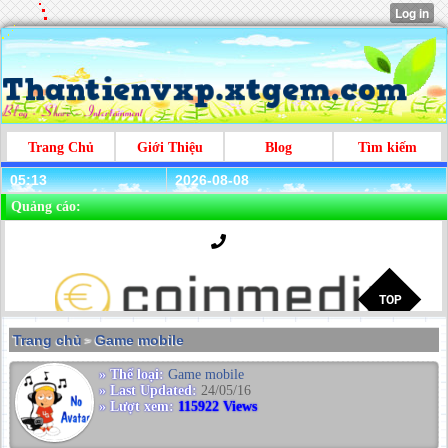
Trang Chủ
Giới Thiệu
Blog
Tìm kiếm
05:13
2026-08-08
Quảng cáo:
Trang chủ
Game mobile
>
» Thể loại:
Game mobile
» Last Updated:
24/05/16
» Lượt xem:
115922 Views