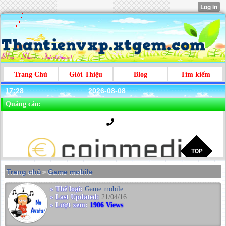
Trang Chủ
Giới Thiệu
Blog
Tìm kiếm
17:28
2026-08-08
Quảng cáo:
Trang chủ
Game mobile
>
» Thể loại:
Game mobile
» Last Updated:
21/04/16
» Lượt xem:
1906 Views