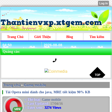
Trang Chủ
Giới Thiệu
Blog
Tìm kiếm
04:50
2026-08-08
Quảng cáo:
Trang chủ
Game mobile
>
Tải Opera mini dành cho java, MRE tiết kiệm 90% KB
» Thể loại:
Game mobile
» Last Updated:
17/04/16
» Lượt xem:
3274 Views