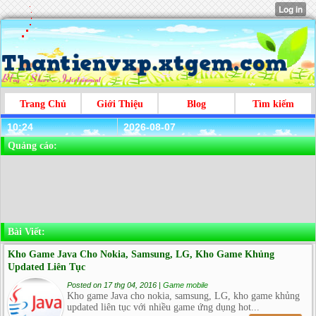
Trang Chủ
Giới Thiệu
Blog
Tìm kiếm
10:24
2026-08-07
Quảng cáo:
Bài Viết:
Kho Game Java Cho Nokia, Samsung, LG, Kho Game Khủng
Updated Liên Tục
Posted on 17 thg 04, 2016 |
Game mobile
Kho game Java cho nokia, samsung, LG, kho game khủng
updated liên tục với nhiều game ứng dụng hot...