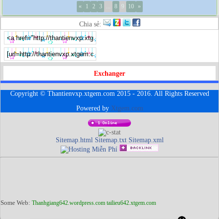
«
1
2
3
...
8
9
10
»
Chia sẻ:
Exchanger
Copyright © Thantienvxp.xtgem.com 2015 - 2016. All Rights Reserved
Powered by
Xtgem.com
Sitemap.html
Sitemap.txt
Sitemap.xml
Some Web:
Thanhgiang642.wordpress.com
tailieu642.xtgem.com