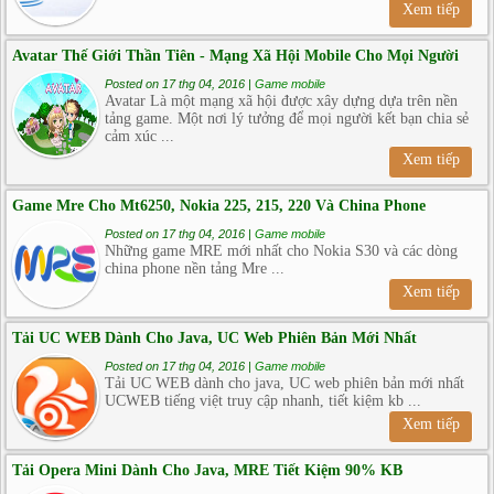
Xem tiếp
Avatar Thế Giới Thần Tiên - Mạng Xã Hội Mobile Cho Mọi Người
Posted on 17 thg 04, 2016 |
Game mobile
Avatar Là một mạng xã hội được xây dựng dựa trên nền
tảng game. Một nơi lý tưởng để mọi người kết bạn chia sẻ
cảm xúc ...
Xem tiếp
Game Mre Cho Mt6250, Nokia 225, 215, 220 Và China Phone
Posted on 17 thg 04, 2016 |
Game mobile
Những game MRE mới nhất cho Nokia S30 và các dòng
china phone nền tảng Mre ...
Xem tiếp
Tải UC WEB Dành Cho Java, UC Web Phiên Bản Mới Nhất
Posted on 17 thg 04, 2016 |
Game mobile
Tải UC WEB dành cho java, UC web phiên bản mới nhất
UCWEB tiếng việt truy cập nhanh, tiết kiệm kb ...
Xem tiếp
Tải Opera Mini Dành Cho Java, MRE Tiết Kiệm 90% KB