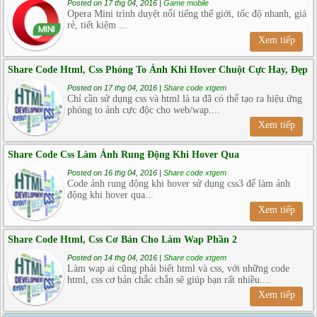
Posted on 17 thg 04, 2016 |
Game mobile
Opera Mini trình duyệt nổi tiếng thế giới, tốc độ nhanh, giá
rẻ, tiết kiệm ...
Xem tiếp
Share Code Html, Css Phóng To Ảnh Khi Hover Chuột Cực Hay, Đẹp
Posted on 17 thg 04, 2016 |
Share code xtgem
Chỉ cần sử dụng css và html là ta đã có thể tạo ra hiệu ứng
phóng to ảnh cực độc cho web/wap....
Xem tiếp
Share Code Css Làm Ảnh Rung Động Khi Hover Qua
Posted on 16 thg 04, 2016 |
Share code xtgem
Code ảnh rung động khi hover sử dụng css3 để làm ảnh
động khi hover qua...
Xem tiếp
Share Code Html, Css Cơ Bản Cho Làm Wap Phần 2
Posted on 14 thg 04, 2016 |
Share code xtgem
Làm wap ai cũng phải biết html và css, với những code
html, css cơ bản chắc chắn sẽ giúp bạn rất nhiều....
Xem tiếp