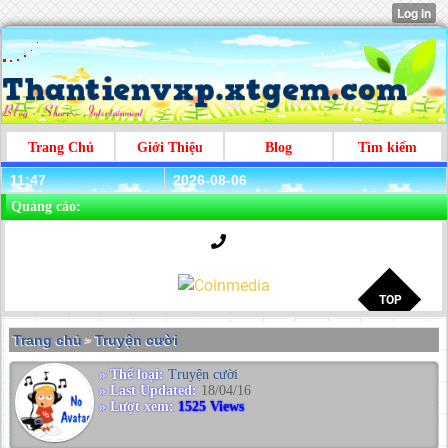
Trang Chủ
Giới Thiệu
Blog
Tìm kiếm
11:47
2026-08-06
Quảng cáo:
Trang chủ
Truyện cười
>
» Thể loại:
Truyện cười
» Last Updated:
18/04/16
» Lượt xem:
1525 Views