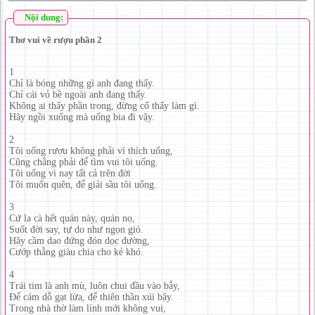
Nội dung:
Thơ vui về rượu phần 2
1
Chỉ là bóng những gì anh đang thấy.
Chỉ cái vỏ bề ngoài anh đang thấy.
Không ai thấy phần trong, đừng cố thấy làm gì.
Hãy ngồi xuống mà uống bia đi vậy.
2
Tôi uống rượu không phải vì thích uống,
Cũng chẳng phải để tìm vui tôi uống.
Tôi uống vì nay tất cả trên đời
Tôi muốn quên, để giải sầu tôi uống.
3
Cứ la cà hết quán này, quán nọ,
Suốt đời say, tự do như ngọn gió.
Hãy cầm dao đứng đón dọc đường,
Cướp thằng giàu chia cho kẻ khó.
4
Trái tim là anh mù, luôn chui đầu vào bẫy,
Để cám dỗ gạt lừa, để thiên thần xúi bậy.
Trong nhà thờ làm lính mới không vui,