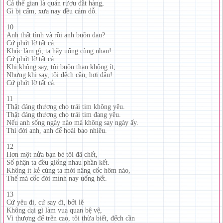
Cả thế gian là quán rượu đắt hàng,
Gì bị cấm, xưa nay đều cám dỗ.
10
Anh thất tình và rồi anh buồn đau?
Cứ phớt lờ tất cả.
Khóc làm gì, ta hãy uống cùng nhau!
Cứ phớt lờ tất cả.
Khi không say, tôi buồn than không ít,
Nhưng khi say, tôi đếch cần, hơi đâu!
Cứ phớt lờ tất cả.
11
Thật đáng thương cho trái tim không yêu.
Thật đáng thương cho trái tim đang yêu.
Nếu anh sống ngày nào mà không say ngày ấy.
Thì đời anh, anh để hoài bao nhiêu.
12
Hơn một nửa bạn bè tôi đã chết,
Số phận ta đều giống nhau phần kết.
Không ít kẻ cùng ta mới nâng cốc hôm nào,
Thế mà cốc đời mình nay uống hết.
13
Cứ yêu đi, cứ say đi, bởi lẽ
Không dại gì làm vua quan bệ vệ,
Vì thượng đế trên cao, tôi thừa biết, đếch cần