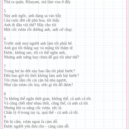
Thà ra quán, Khayam, mà làm vua ở đấy.
5
Này anh ngốc, anh đang sa vào bẫy
Của cuộc đời rất phù hoa, tôi thấy.
Anh đi đâu vội thế? Hãy cho tôi
Một cốc rượu rồi đường anh, anh cứ chạy.
6
Trước mặt mọi người anh làm tôi phải bẽ.
Anh gọi tôi thằng say và mắng tôi thậm tệ.
Được, không sao, tôi có thể nghe anh,
Nhưng anh xứng hay chưa để gọi tôi như thế?
7
Trong hư ảo đời này bao lâu tôi phải bước?
Đến bao giờ tôi thôi không làm anh hài hước?
Tôi chán lắm rồi cái cặn bã nhà ngươi,
Như cặn rượu cốc kia, ước gì tôi đổ được!
8
Ta không thể ngăn thời gian, không thể, cả anh cả tôi.
Và cũng chết như nhau thôi, cũng thế, cả anh cả tôi.
Nhưng khi ta nâng cốc rượu, tức là
Chân lý ở trong tay ta, quả thế - cả anh cả tôi.
9
Dù bị cấm, rượu ngon là cám dỗ.
Được người yêu đưa cho - càng cám dỗ.