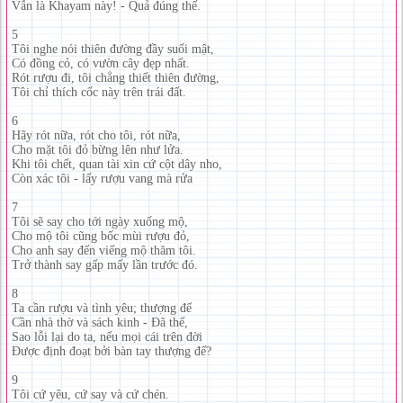
Vẫn là Khayam này! - Quả đúng thế.
5
Tôi nghe nói thiên đường đầy suối mật,
Có đồng cỏ, có vườn cây đẹp nhất.
Rót rượu đi, tôi chẳng thiết thiên đường,
Tôi chỉ thích cốc này trên trái đất.
6
Hãy rót nữa, rót cho tôi, rót nữa,
Cho mặt tôi đỏ bừng lên như lửa.
Khi tôi chết, quan tài xin cứ cột dây nho,
Còn xác tôi - lấy rượu vang mà rửa
7
Tôi sẽ say cho tới ngày xuống mộ,
Cho mộ tôi cũng bốc mùi rượu đỏ,
Cho anh say đến viếng mộ thăm tôi.
Trở thành say gấp mấy lần trước đó.
8
Ta cần rượu và tình yêu; thượng đế
Cần nhà thờ và sách kinh - Đã thế,
Sao lỗi lại do ta, nếu mọi cái trên đời
Được định đoạt bởi bàn tay thượng đế?
9
Tôi cứ yêu, cứ say và cứ chén.