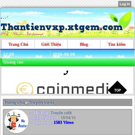
Trang Chủ
Giới Thiệu
Blog
Tìm kiếm
12:05
2026-08-09
Quảng cáo:
Trang chủ
Truyện cười
>
» Thể loại:
Truyện cười
» Last Updated:
18/04/16
» Lượt xem:
1503 Views