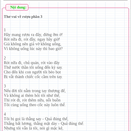
Nội dung:
Thơ vui về rượu phần 3
1
Hãy mang rượu ra đây, đừng ỡm ờ!
Rót nữa đi, rót đầy, ngay bây giờ!
Già không nên giả vờ không uống,
Vì không uống lúc này thì bao giờ?
2
Rót nữa đi, chủ quán, rót vào đây
Thứ nước thần tôi uống đến kỳ say.
Cho đến khi con người tôi bèo bọt
Bị vắt thành chiếc cốc cầm trên tay.
3
Nếu đời tôi nằm trong tay thượng đế,
Và không ai thèm hỏi tôi như thế,
Thì rót đi, rót thêm nữa, nỗi buồn
Tôi cùng uống theo cốc này luôn thể.
4
Tôi bị gọi là thằng say - Quả đúng thế,
Thằng bất lương, thằng mặt dày - Quả đúng thế.
Nhưng tôi vẫn là tôi, nói gì mặc kệ,