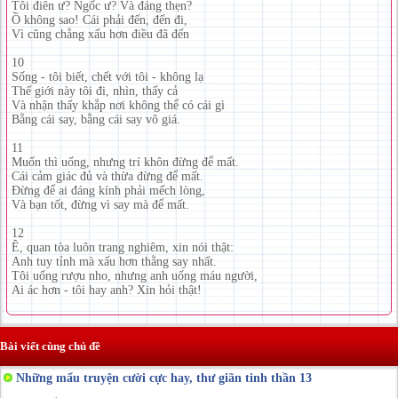
Tôi điên ư? Ngốc ư? Và đáng thẹn?
Ồ không sao! Cái phải đến, đến đi,
Vì cũng chẳng xấu hơn điều đã đến
10
Sống - tôi biết, chết với tôi - không lạ
Thế giới này tôi đi, nhìn, thấy cả
Và nhận thấy khắp nơi không thể có cái gì
Bằng cái say, bằng cái say vô giá.
11
Muốn thì uống, nhưng trí khôn đừng để mất.
Cái cảm giác đủ và thừa đừng để mất.
Đừng để ai đáng kính phải mếch lòng,
Và bạn tốt, đừng vì say mà để mất.
12
Ê, quan tòa luôn trang nghiêm, xin nói thật:
Anh tuy tỉnh mà xấu hơn thằng say nhất.
Tôi uống rượu nho, nhưng anh uống máu người,
Ai ác hơn - tôi hay anh? Xin hỏi thật!
Bài viết cùng chủ đề
Những mẩu truyện cười cực hay, thư giãn tinh thần 13