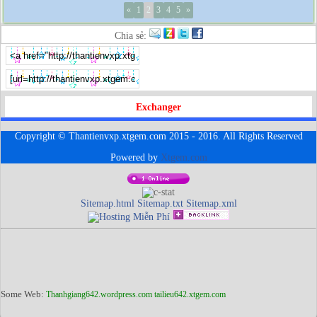
«
1
2
3
4
5
»
Chia sẻ:
Exchanger
Copyright © Thantienvxp.xtgem.com 2015 - 2016. All Rights Reserved
Powered by
Xtgem.com
Sitemap.html
Sitemap.txt
Sitemap.xml
Some Web:
Thanhgiang642.wordpress.com
tailieu642.xtgem.com