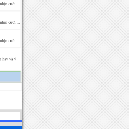
hịn cười ...
hịn cười ...
hịn cười ...
n hay và ý