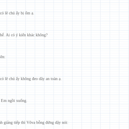
có lẽ chú ấy bị ốm ạ.
thể. Ai có ý kiến khác không?
lên:
có lẽ chú ấy không đeo dây an toàn ạ.
. Em ngồi xuống.
nh giảng tiếp thì Vôva bỗng đứng dậy nói: