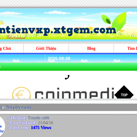
g Chủ
Giới Thiệu
Blog
Tìm 
2026-08-08
:
̉
Truyện cười
>
» Thể loại:
Truyện cười
» Last Updated:
21/04/16
» Lượt xem:
1475 Views