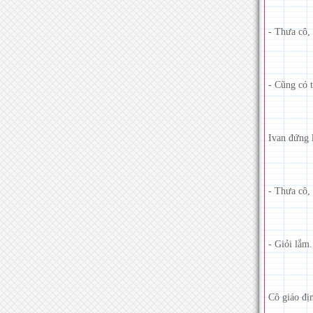
- Thưa cô, 
- Cũng có 
Ivan đứng 
- Thưa cô, 
- Giỏi lắm
Cô giáo đị