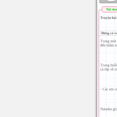
Nội du
Truyện hài 
Đừng có r
Trong một 
đến thăm m
Trong buổi
cả lớp về t
- Các em c
Natasha giơ