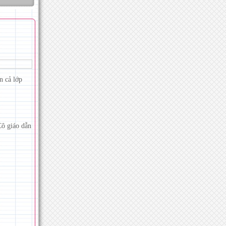
n cả lớp
Cô giáo dẫn