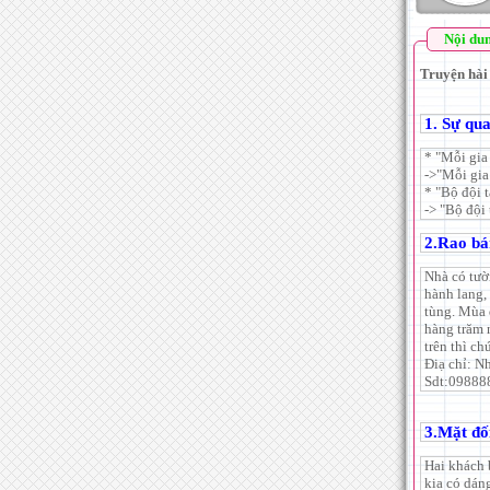
Nội du
Truyện hài 
1. Sự qu
* "Mỗi gia
->"Mỗi gia
* "Bộ đội t
-> "Bộ đội 
2.Rao bá
Nhà có tườ
hành lang,
tùng. Mùa 
hàng trăm 
trên thì c
Điạ chỉ: N
Sdt:09888
3.Mặt đố
Hai khách 
kia có dán