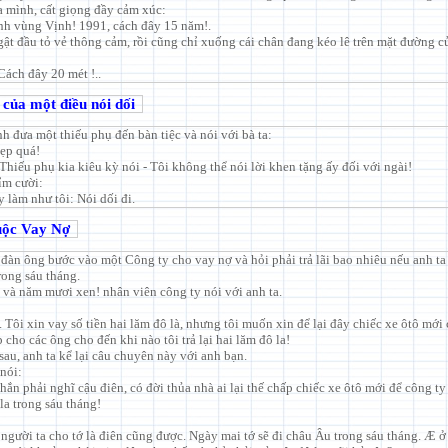
 mình, cất giọng đầy cảm xúc:
anh vùng Vịnh! 1991, cách đây 15 năm!.
gật đầu tỏ vẻ thông cảm, rồi cũng chỉ xuống cái chân đang kéo lê trên mặt đường c
Cách đây 20 mét !..
 của một điều nói dối
h đưa một thiếu phụ đến bàn tiệc và nói với bà ta:
đẹp quá!
- Thiếu phụ kia kiêu kỳ nói - Tôi không thể nói lời khen tặng ấy đối với ngài!
ỉm cười:
y làm như tôi: Nói dối đi.
uộc Vay Nợ
đàn ông bước vào một Công ty cho vay nợ và hỏi phải trả lãi bao nhiêu nếu anh ta
rong sáu tháng.
a và năm mươi xen! nhân viên công ty nói với anh ta.
:
 Tôi xin vay số tiền hai lăm đô là, nhưng tôi muốn xin để lại đây chiếc xe ôtô mới 
 cho các ông cho đến khi nào tôi trả lại hai lăm đô la!
au, anh ta kể lại câu chuyên này với anh bạn.
nói:
hắn phải nghĩ cậu điên, có đời thủa nhà ai lại thế chấp chiếc xe ôtô mới để công t
la trong sáu tháng!
:
ể người ta cho tớ là điên cũng được. Ngày mai tớ sẽ đi châu Âu trong sáu tháng. Æ ở