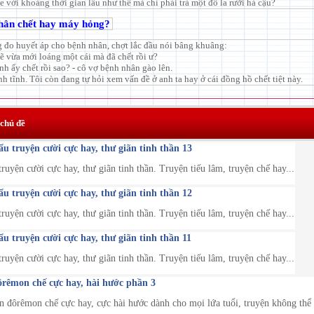
e với khoảng thời gian lâu như thế mà chỉ phải trả một đô la rưỡi hả cậu?
hân chết hay máy hỏng?
g đo huyết áp cho bệnh nhân, chợt lắc đầu nói bâng khuâng:
ẽ vừa mới loáng một cái mà đã chết rồi ư?
Anh ấy chết rồi sao? - cô vợ bệnh nhân gào lên.
nh tĩnh. Tôi còn đang tự hỏi xem vấn đề ở anh ta hay ở cái đồng hồ chết tiệt này.
 chủ đề
 truyện cười cực hay, thư giãn tinh thần 13
uyện cười cực hay, thư giãn tinh thần. Truyện tiếu lâm, truyện chế hay...
 truyện cười cực hay, thư giãn tinh thần 12
uyện cười cực hay, thư giãn tinh thần. Truyện tiếu lâm, truyện chế hay...
 truyện cười cực hay, thư giãn tinh thần 11
uyện cười cực hay, thư giãn tinh thần. Truyện tiếu lâm, truyện chế hay...
rêmon chế cực hay, hài hước phần 3
 đôrêmon chế cực hay, cực hài hước dành cho mọi lứa tuổi, truyện không thể n