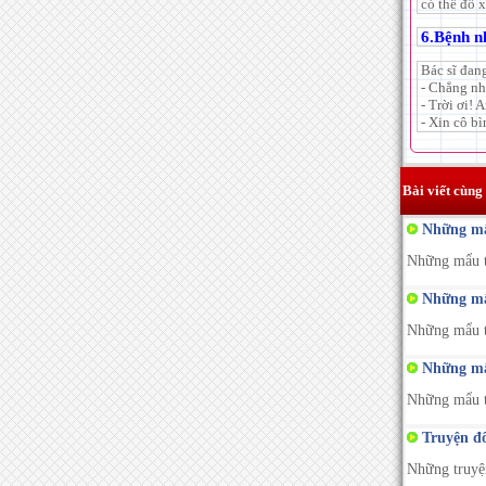
có thể đỗ x
6.Bệnh n
Bác sĩ đan
- Chẳng nh
- Trời ơi! 
- Xin cô bì
Bài viết cùng
Những mẩu
Những mẩu tr
Những mẩu
Những mẩu tr
Những mẩu
Những mẩu tr
Truyện đô
Những truyện