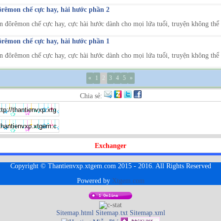
rêmon chế cực hay, hài hước phần 2
 đôrêmon chế cực hay, cực hài hước dành cho mọi lứa tuổi, truyện không thể n
rêmon chế cực hay, hài hước phần 1
 đôrêmon chế cực hay, cực hài hước dành cho mọi lứa tuổi, truyện không thể n
«
1
2
3
4
5
»
Chia sẻ:
Exchanger
Copyright © Thantienvxp.xtgem.com 2015 - 2016. All Rights Reserved
Powered by
Xtgem.com
Sitemap.html
Sitemap.txt
Sitemap.xml