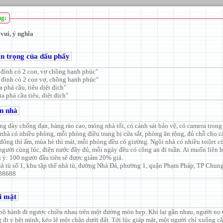
ng:
vui, ý nghĩa
an trọng của dấu phẩy
 đình có 2 con, vợ chồng hạnh phúc"
 đình có 2 con vợ, chồng hạnh phúc"
a phá cầu, tiêu diệt địch"
ta phá cầu tiêu, diệt địch"
n nhà
ng dày chống đạn, hàng rào cao, móng nhà tốt, có cảnh sát bảo vệ, có camera trong
 nhà có nhiều phòng, mỗi phòng điều trang bị cửa sắt, phòng ăn rộng, đủ chỗ cho cá
đông thì ấm, mùa hè thì mát, mỗi phòng đều có giường. Ngôi nhà có nhiều toilet c
người cùng lúc, điện nước đầy đủ, mỗi ngày đều có công an đi tuần. Ai muốn liên 
hú ý: 100 người đầu tiên sẽ được giảm 20% giá.
hà tù số 1, khu tập thể nhà tù, đường Nhà Đá, phường 1, quận Phạm Pháp, TP Chung
88688
i mặt
bộ hành đi ngược chiều nhau trên một đường mòn hẹp. Khi lại gần nhau, người nọ 
g đi y hệt mình, kéo lê một chân dưới đất. Tới lúc giáp mặt, một người chỉ xuống cẳ