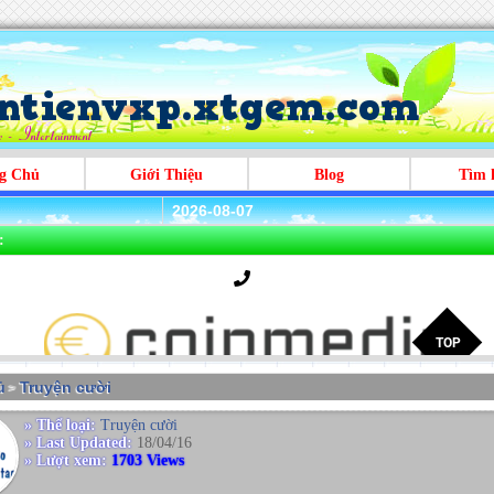
g Chủ
Giới Thiệu
Blog
Tìm 
2026-08-07
:
̉
Truyện cười
>
» Thể loại:
Truyện cười
» Last Updated:
18/04/16
» Lượt xem:
1703 Views