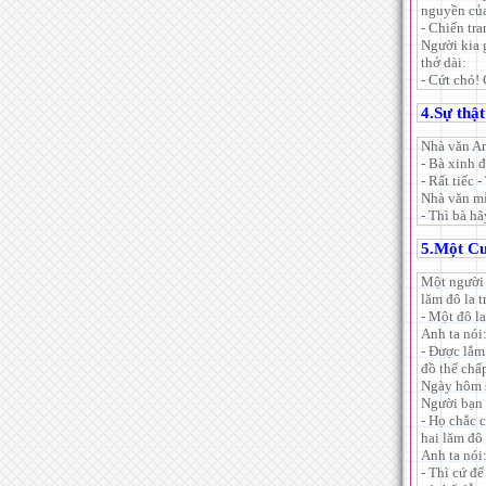
nguyền của
- Chiến tr
Người kia 
thở dài:
- Cứt chó! 
4.Sự thật
Nhà văn An
- Bà xinh 
- Rất tiếc 
Nhà văn m
- Thì bà hã
5.Một C
Một người 
lăm đô la t
- Một đô l
Anh ta nói
- Được lắm.
đồ thế chấp
Ngày hôm s
Người bạn 
- Họ chắc c
hai lăm đô 
Anh ta nói
- Thì cứ đ