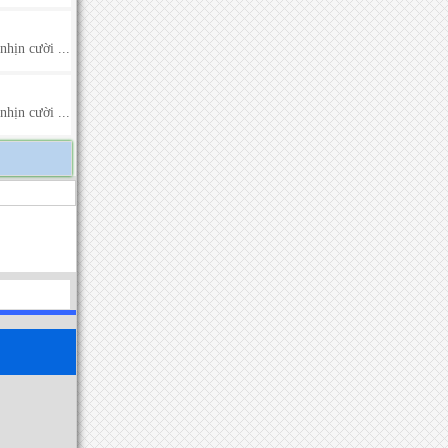
hịn cười ...
hịn cười ...