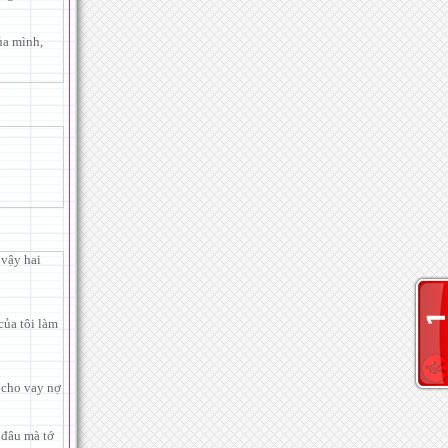
ủa mình,
 vậy hai
của tôi làm
y cho vay nợ
 đâu mà tớ