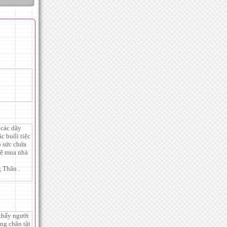
 các dãy
c buổi tiệc
ó sức chứa
hệ mua nhà
 Thân .
thấy người
ng chân tật