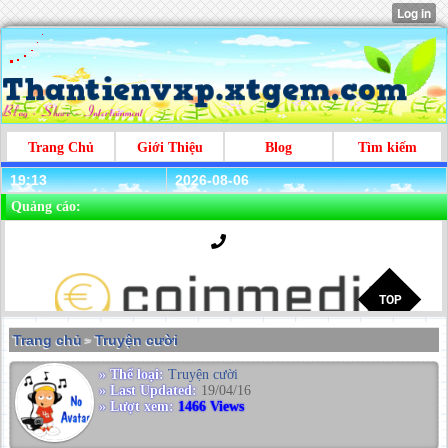
Trang Chủ
Giới Thiệu
Blog
Tìm kiếm
19:13
2026-08-06
Quảng cáo:
Trang chủ
Truyện cười
>
» Thể loại:
Truyện cười
» Last Updated:
19/04/16
» Lượt xem:
1466 Views