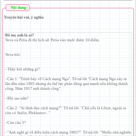
Nội dung:
Truyện hài vui, ý nghĩa
Bố mẹ anh là ai?
Vova và Petia đi thi lịch sử. Petia vào truớc được 10 điểm.
Vova hỏi:
- Thầy hỏi những gì?
- Câu 1: "Trình bày về Cách mạng Nga". Tớ trả lời "Cách mạng Nga xảy ra
lần đầu năm 1905 nhưng do thế lực phản động quá mạnh nên không thành
công. Năm 1917 mới thành công".
- Rồi sao nữa?
- Câu 2: "Ai lãnh đạo cách mạng?". Tớ trả lời: "Chủ yếu là Lênin, ngoài ra
còn có Stalin, Plekhanov..."
- Còn câu 3?
- "Anh nghĩ gì về điều kiện cách mạng 1905?". Tớ trả lời: "Nhiều nhà nghiên