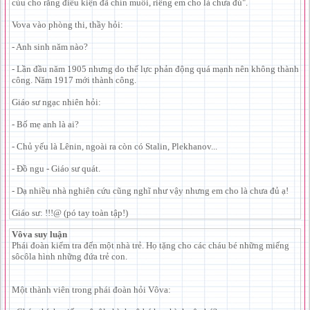
cúu cho rằng điều kiện đã chín muồi, riêng em cho là chưa đủ".
Vova vào phòng thi, thầy hỏi:
- Anh sinh năm nào?
- Lần đầu năm 1905 nhưng do thế lực phản động quá mạnh nên không thành
công. Năm 1917 mới thành công.
Giáo sư ngạc nhiên hỏi:
- Bố mẹ anh là ai?
- Chủ yếu là Lênin, ngoài ra còn có Stalin, Plekhanov...
- Đồ ngu - Giáo sư quát.
- Dạ nhiều nhà nghiên cứu cũng nghĩ như vậy nhưng em cho là chưa đủ ạ!
Giáo sư: !!!@ (pó tay toàn tập!)
Vôva suy luận
Phái đoàn kiểm tra đến một nhà trẻ. Họ tặng cho các cháu bé những miếng
sôcôla hình những đứa trẻ con.
Một thành viên trong phái đoàn hỏi Vôva: