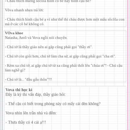
- Cháu thích miếng sôcôla hình cô bé hay hình cậu bé?
Vôva nhanh nhẹn trả lời:
- Cháu thích hình cậu bé ạ vì như thế thì cháu được hơn một mẩu sôcôla con
mà ở các cô bé không có.
VOva khoe
Natasha, Antô và Vova ngồi nói chuyện.
- Chú tớ là thầy giáo nên ai gặp cũng phải gọi "thầy ơi".
- Chú tớ còn giỏi hơn, chú tớ làm cha sứ, ai gặp cũng phải gọi "cha ơi".
- Kém xa chú tớ, ai gặp chú tớ từ xa cũng phải thốt lên "chúa ơi"! - Chú cậu
làm nghề gì?
- Chú tớ là... "đầu gấu thôn"!!!
Vova thi học kì
Đây là kỳ thi vấn đáp, thầy giáo hỏi:
- Thế cậu có biết trong phòng này có mấy cái đèn không?
Vova nhìn lên trần nhà và đếm:
- Thưa thầy có 4 cái ạ!!!