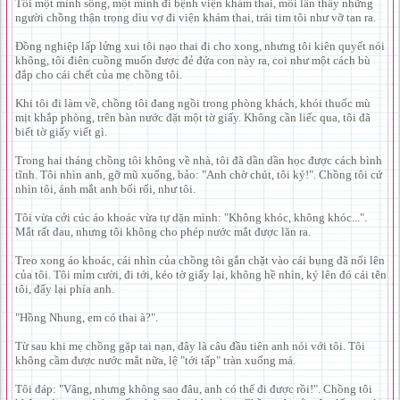
Tôi một mình sống, một mình đi bệnh viện khám thai, mỗi lần thấy những
người chồng thận trọng dìu vợ đi viện khám thai, trái tim tôi như vỡ tan ra.
Đồng nghiệp lấp lửng xui tôi nạo thai đi cho xong, nhưng tôi kiên quyết nói
không, tôi điên cuồng muốn được đẻ đứa con này ra, coi như một cách bù
đắp cho cái chết của mẹ chồng tôi.
Khi tôi đi làm về, chồng tôi đang ngồi trong phòng khách, khói thuốc mù
mịt khắp phòng, trên bàn nước đặt một tờ giấy. Không cần liếc qua, tôi đã
biết tờ giấy viết gì.
Trong hai tháng chồng tôi không về nhà, tôi đã dần dần học được cách bình
tĩnh. Tôi nhìn anh, gỡ mũ xuống, bảo: "Anh chờ chút, tôi ký!". Chồng tôi cứ
nhìn tôi, ánh mắt anh bối rối, như tôi.
Tôi vừa cởi cúc áo khoác vừa tự dặn mình: "Không khóc, không khóc...".
Mắt rất đau, nhưng tôi không cho phép nước mắt được lăn ra.
Treo xong áo khoác, cái nhìn của chồng tôi gắn chặt vào cái bụng đã nổi lên
của tôi. Tôi mỉm cười, đi tới, kéo tờ giấy lại, không hề nhìn, ký lên đó cái tên
tôi, đẩy lại phía anh.
"Hồng Nhung, em có thai à?".
Từ sau khi mẹ chồng gặp tai nạn, đây là câu đầu tiên anh nói với tôi. Tôi
không cầm được nước mắt nữa, lệ "tới tấp" tràn xuống má.
Tôi đáp: "Vâng, nhưng không sao đâu, anh có thể đi được rồi!". Chồng tôi