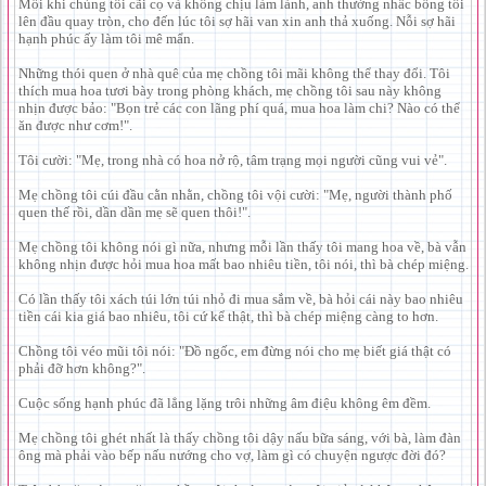
Mỗi khi chúng tôi cãi cọ và không chịu làm lành, anh thường nhấc bổng tôi
lên đầu quay tròn, cho đến lúc tôi sợ hãi van xin anh thả xuống. Nỗi sợ hãi
hạnh phúc ấy làm tôi mê mẩn.
Những thói quen ở nhà quê của mẹ chồng tôi mãi không thể thay đổi. Tôi
thích mua hoa tươi bày trong phòng khách, mẹ chồng tôi sau này không
nhịn được bảo: "Bọn trẻ các con lãng phí quá, mua hoa làm chi? Nào có thể
ăn được như cơm!".
Tôi cười: "Mẹ, trong nhà có hoa nở rộ, tâm trạng mọi người cũng vui vẻ".
Mẹ chồng tôi cúi đầu cằn nhằn, chồng tôi vội cười: "Mẹ, người thành phố
quen thế rồi, dần dần mẹ sẽ quen thôi!".
Mẹ chồng tôi không nói gì nữa, nhưng mỗi lần thấy tôi mang hoa về, bà vẫn
không nhịn được hỏi mua hoa mất bao nhiêu tiền, tôi nói, thì bà chép miệng.
Có lần thấy tôi xách túi lớn túi nhỏ đi mua sắm về, bà hỏi cái này bao nhiêu
tiền cái kia giá bao nhiêu, tôi cứ kể thật, thì bà chép miệng càng to hơn.
Chồng tôi véo mũi tôi nói: "Đồ ngốc, em đừng nói cho mẹ biết giá thật có
phải đỡ hơn không?".
Cuộc sống hạnh phúc đã lẳng lặng trôi những âm điệu không êm đềm.
Mẹ chồng tôi ghét nhất là thấy chồng tôi dậy nấu bữa sáng, với bà, làm đàn
ông mà phải vào bếp nấu nướng cho vợ, làm gì có chuyện ngược đời đó?