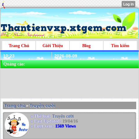
Trang Chủ
Giới Thiệu
Blog
Tìm kiếm
10:23
2026-08-09
Quảng cáo:
Trang chủ
Truyện cười
>
» Thể loại:
Truyện cười
» Last Updated:
19/04/16
» Lượt xem:
1569 Views