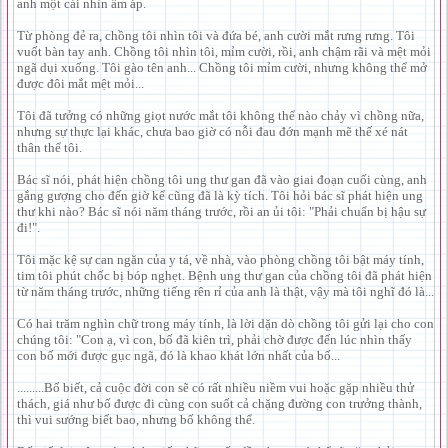
anh một cái nhìn ấm áp.
Từ phòng đẻ ra, chồng tôi nhìn tôi và đứa bé, anh cười mắt rưng rưng. Tôi
vuốt bàn tay anh. Chồng tôi nhìn tôi, mỉm cười, rồi, anh chậm rãi và mệt mỏi
ngã dụi xuống. Tôi gào tên anh... Chồng tôi mỉm cười, nhưng không thể mở
được đôi mắt mệt mỏi...
Tôi đã tưởng có những giọt nước mắt tôi không thể nào chảy vì chồng nữa,
nhưng sự thực lại khác, chưa bao giờ có nỗi đau đớn mạnh mẽ thế xé nát
thân thể tôi.
Bác sĩ nói, phát hiện chồng tôi ung thư gan đã vào giai đoạn cuối cùng, anh
gắng gượng cho đến giờ kể cũng đã là kỳ tích. Tôi hỏi bác sĩ phát hiện ung
thư khi nào? Bác sĩ nói năm tháng trước, rồi an ủi tôi: "Phải chuẩn bị hậu sự
đi!".
Tôi mặc kệ sự can ngăn của y tá, về nhà, vào phòng chồng tôi bật máy tính,
tim tôi phút chốc bị bóp nghẹt. Bệnh ung thư gan của chồng tôi đã phát hiện
từ năm tháng trước, những tiếng rên rỉ của anh là thật, vậy mà tôi nghĩ đó là...
Có hai trăm nghìn chữ trong máy tính, là lời dặn dò chồng tôi gửi lại cho con
chúng tôi: "Con ạ, vì con, bố đã kiên trì, phải chờ được đến lúc nhìn thấy
con bố mới được gục ngã, đó là khao khát lớn nhất của bố...
.........Bố biết, cả cuộc đời con sẽ có rất nhiều niềm vui hoặc gặp nhiều thử
thách, giá như bố được đi cùng con suốt cả chặng đường con trưởng thành,
thì vui sướng biết bao, nhưng bố không thể.