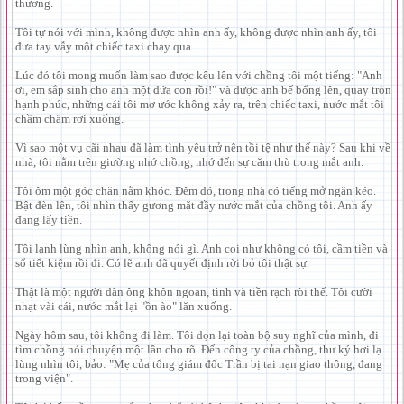
thương.
Tôi tự nói với mình, không được nhìn anh ấy, không được nhìn anh ấy, tôi
đưa tay vẫy một chiếc taxi chạy qua.
Lúc đó tôi mong muốn làm sao được kêu lên với chồng tôi một tiếng: "Anh
ơi, em sắp sinh cho anh một đứa con rồi!" và được anh bế bổng lên, quay tròn
hạnh phúc, những cái tôi mơ ước không xảy ra, trên chiếc taxi, nước mắt tôi
chầm chậm rơi xuống.
Vì sao một vụ cãi nhau đã làm tình yêu trở nên tồi tệ như thế này? Sau khi về
nhà, tôi nằm trên giường nhớ chồng, nhớ đến sự căm thù trong mắt anh.
Tôi ôm một góc chăn nằm khóc. Đêm đó, trong nhà có tiếng mở ngăn kéo.
Bật đèn lên, tôi nhìn thấy gương mặt đầy nước mắt của chồng tôi. Anh ấy
đang lấy tiền.
Tôi lạnh lùng nhìn anh, không nói gì. Anh coi như không có tôi, cầm tiền và
sổ tiết kiệm rồi đi. Có lẽ anh đã quyết định rời bỏ tôi thật sự.
Thật là một người đàn ông khôn ngoan, tình và tiền rạch ròi thế. Tôi cười
nhạt vài cái, nước mắt lại "ồn ào" lăn xuống.
Ngày hôm sau, tôi không đi làm. Tôi dọn lại toàn bộ suy nghĩ của mình, đi
tìm chồng nói chuyện một lần cho rõ. Đến công ty của chồng, thư ký hơi lạ
lùng nhìn tôi, bảo: "Mẹ của tổng giám đốc Trần bị tai nạn giao thông, đang
trong viện".