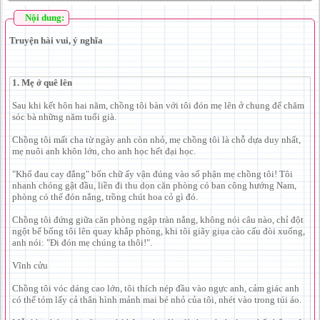
Nội dung:
Truyện hài vui, ý nghĩa
1. Mẹ ở quê lên
Sau khi kết hôn hai năm, chồng tôi bàn với tôi đón mẹ lên ở chung để chăm
sóc bà những năm tuổi già.
Chồng tôi mất cha từ ngày anh còn nhỏ, mẹ chồng tôi là chỗ dựa duy nhất,
mẹ nuôi anh khôn lớn, cho anh học hết đại học.
"Khổ đau cay đắng" bốn chữ ấy vận đúng vào số phận mẹ chồng tôi! Tôi
nhanh chóng gật đầu, liền đi thu dọn căn phòng có ban công hướng Nam,
phòng có thể đón nắng, trồng chút hoa cỏ gì đó.
Chồng tôi đứng giữa căn phòng ngập tràn nắng, không nói câu nào, chỉ đột
ngột bế bổng tôi lên quay khắp phòng, khi tôi giãy giụa cào cấu đòi xuống,
anh nói: "Đi đón mẹ chúng ta thôi!".
Vĩnh cửu
Chồng tôi vóc dáng cao lớn, tôi thích nép đầu vào ngực anh, cảm giác anh
có thể tóm lấy cả thân hình mảnh mai bé nhỏ của tôi, nhét vào trong túi áo.