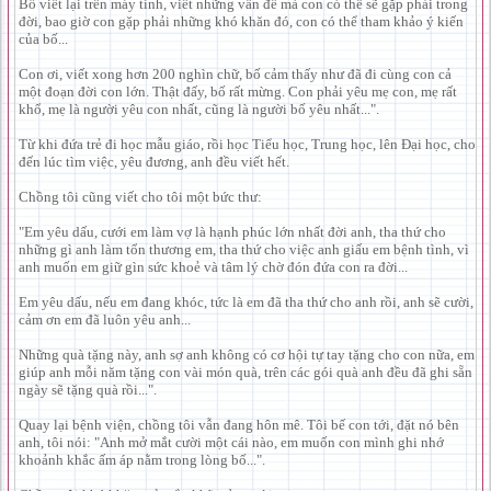
Bố viết lại trên máy tính, viết những vấn đề mà con có thể sẽ gặp phải trong
đời, bao giờ con gặp phải những khó khăn đó, con có thể tham khảo ý kiến
của bố...
Con ơi, viết xong hơn 200 nghìn chữ, bố cảm thấy như đã đi cùng con cả
một đoạn đời con lớn. Thật đấy, bố rất mừng. Con phải yêu mẹ con, mẹ rất
khổ, mẹ là người yêu con nhất, cũng là người bố yêu nhất...".
Từ khi đứa trẻ đi học mẫu giáo, rồi học Tiểu học, Trung học, lên Đại học, cho
đến lúc tìm việc, yêu đương, anh đều viết hết.
Chồng tôi cũng viết cho tôi một bức thư:
"Em yêu dấu, cưới em làm vợ là hạnh phúc lớn nhất đời anh, tha thứ cho
những gì anh làm tổn thương em, tha thứ cho việc anh giấu em bệnh tình, vì
anh muốn em giữ gìn sức khoẻ và tâm lý chờ đón đứa con ra đời...
Em yêu dấu, nếu em đang khóc, tức là em đã tha thứ cho anh rồi, anh sẽ cười,
cảm ơn em đã luôn yêu anh...
Những quà tặng này, anh sợ anh không có cơ hội tự tay tặng cho con nữa, em
giúp anh mỗi năm tặng con vài món quà, trên các gói quà anh đều đã ghi sẵn
ngày sẽ tặng quà rồi...".
Quay lại bệnh viện, chồng tôi vẫn đang hôn mê. Tôi bế con tới, đặt nó bên
anh, tôi nói: "Anh mở mắt cười một cái nào, em muốn con mình ghi nhớ
khoảnh khắc ấm áp nằm trong lòng bố...".