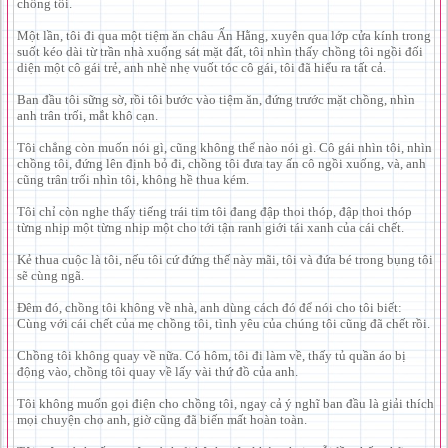
chồng tôi.
Một lần, tôi đi qua một tiệm ăn châu Ấn Hằng, xuyên qua lớp cửa kính trong
suốt kéo dài từ trần nhà xuống sát mặt đất, tôi nhìn thấy chồng tôi ngồi đối
diện một cô gái trẻ, anh nhè nhẹ vuốt tóc cô gái, tôi đã hiểu ra tất cả.
Ban đầu tôi sững sờ, rồi tôi bước vào tiệm ăn, đứng trước mặt chồng, nhìn
anh trân trối, mắt khô cạn.
Tôi chẳng còn muốn nói gì, cũng không thể nào nói gì. Cô gái nhìn tôi, nhìn
chồng tôi, đứng lên định bỏ đi, chồng tôi đưa tay ấn cô ngồi xuống, và, anh
cũng trân trối nhìn tôi, không hề thua kém.
Tôi chỉ còn nghe thấy tiếng trái tim tôi đang đập thoi thóp, đập thoi thóp
từng nhịp một từng nhịp một cho tới tận ranh giới tái xanh của cái chết.
Kẻ thua cuộc là tôi, nếu tôi cứ đứng thế này mãi, tôi và đứa bé trong bụng tôi
sẽ cùng ngã.
Đêm đó, chồng tôi không về nhà, anh dùng cách đó để nói cho tôi biết:
Cùng với cái chết của mẹ chồng tôi, tình yêu của chúng tôi cũng đã chết rồi.
Chồng tôi không quay về nữa. Có hôm, tôi đi làm về, thấy tủ quần áo bị
động vào, chồng tôi quay về lấy vài thứ đồ của anh.
Tôi không muốn gọi điện cho chồng tôi, ngay cả ý nghĩ ban đầu là giải thích
mọi chuyện cho anh, giờ cũng đã biến mất hoàn toàn.