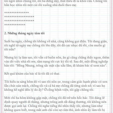
tôi ngồi nhìn chúng tôi, rồi bà đứng dậy, thất thểu đi ra khỏi cửa. Chồng tôi
hằn học nhìn tôi một cái rồi xuống nhà đuổi theo mẹ.
**************
*****************
*****************
************
2. Những tháng ngày tăm tối
Suốt ba ngày, chồng tôi không về nhà, cũng không gọi điện. Tôi đang giận,
tôi nghĩ từ ngày mẹ chồng tôi lên đây, tôi đã cực nhục đủ rồi, còn muốn gì
tôi nữa?
Nhưng kỳ lạ làm sao, tôi vẫn cứ buồn nôn, ăn gì cũng chẳng thấy ngon, thêm
vào đó việc nhà rối ren, tâm trạng tôi cực kỳ tồi tệ. Sau đó, một đồng nghiệp
bảo tôi: "Hồng Nhung, trông sắc mặt cậu xấu lắm, đi khám bác sĩ xem nào".
Kết quả khám của bác sĩ là tôi đã có thai.
Tôi hiểu ra sáng hôm đó vì sao tôi nôn ọe, trong cảm giác hạnh phúc có xen
lẫn chút oán trách, chồng tôi và cả bà mẹ chồng đã từng sinh nở, vì sao họ
không hề nghĩ đến lý do ấy? Ở cổng bệnh viện, tôi gặp chồng tôi.
Mới chỉ ba hôm không gặp mặt, chồng tôi đã trở nên hốc hác. Tôi đáng lẽ
định quay người đi thẳng, nhưng trông anh rất đáng thương, tôi không nén
được gọi anh lại. Chồng tôi nghe tiếng thì nhìn thấy tôi, nhưng làm như
không quen biết, trong mắt anh chỉ còn sự căm thù, ánh nhìn ấy làm tôi bị