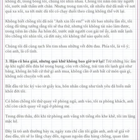
không đi, trong bóng tối, chúng tôi nhìn nhau. Chồng tôi nằm ôm lấy người
tôi, nước mắt thấm ướt chăn. Nhưng trong tim tôi, rất nhiều thứ đã mất về nơi
quá xa xôi, xa tới mức dù tôi có chạy đuổi theo cũng không thể với lại.
Không biết chồng tôi đã nói "Anh xin lỗi em!" với tôi bao nhiêu lần rồi, tôi
cũng đã từng tưởng rằng tôi sẽ tha thứ, nhưng tôi không tài nào làm được,
trong tiệm ăn châu Âu hôm đó, trước mặt người con gái trẻ ấy, ánh mắt lạnh
lẽo chồng tôi nhìn tôi, cả đời này, tôi không thể nào quên nổi.
Chúng tôi đã cùng rạch lên tim nhau những vết đớn đau. Phía tôi, là vô ý;
còn anh, là cố tình.
3. Hận cũ hóa giải, nhưng quá khứ không bao giờ trở lại!
Trừ những lúc ấm
áp khi nghĩ đến đứa bé trong bụng, còn với chồng, trái tim tôi lạnh giá như
băng, không ăn bất cứ thứ gì anh mua, không cần ở anh bất cứ món quà gì,
không nói chuyện với anh.
Bắt đầu từ lúc ký vào tờ giấy kia, hôn nhân cũng như tình yêu đã biến mất
khỏi đời tôi.
Có hôm chồng tôi thử quay về phòng ngủ, anh vào, tôi ra phòng khách, anh
chỉ còn cách quay về ngủ ở phòng mẹ.
Trong đêm thâu, đôi khi từ phòng anh vẳng tới tiếng rên khe khẽ, tôi im lặng
mặc kệ.
Đây là trò anh thường bày ra, ngày xưa chỉ cần tôi giận anh, anh sẽ giả vờ
đau đầu, tôi sẽ lo lắng chạy đến, ngoan ngoãn đầu hàng chồng, quan tâm