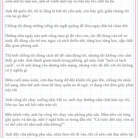
xem anh bị làm sao, anh sẽ vươn một tay ra tóm lấy tôi cười ha hả.
Anh đã quên rồi, tôi lo lắng là bởi tôi yêu anh, còn bây giờ, giữa chúng tôi
còn lại gì đâu?
Chồng tôi dùng những tiếng rên ngắt quãng để đón ngày đứa bé chào đời.
Dường như ngày nào anh cũng mua gì đó cho con, các đồ dùng của trẻ sơ
sinh, đồ dùng của trẻ em, ngay cả sách thiếu nhi, từng bọc từng bọc, sắp chất
đầy gian phòng anh.
Tôi biết chồng tôi dùng cách đó để cảm động tôi, nhưng tôi không còn cảm
thấy gì nữa. Anh đành giam mình trong phòng, gõ máy tính "lạch cà lạch
cạch", có lẽ anh đang yêu đương trên mạng, nhưng việc đó đối với tôi không
có ý nghĩa gì.
Đêm cuối mùa xuân, cơn đau bụng dữ dội khiến tôi gào lên, chồng tôi nhảy
bổ sang, như thể anh chưa hề thay quần áo đi ngủ, vì đang chờ đón giây phút
này tới.
Anh cõng tôi chạy xuống nhà, bắt xe, suốt dọc đường nắm chặt bàn tay tôi,
liên tục lau mồ hôi trên trán tôi.
Đến bệnh viện, anh lại cõng tôi chạy vào phòng phụ sản. Nằm trên cái lưng
gầy guộc và ấm áp, một ý nghĩ hiện ra trong đầu tôi: "Cả cuộc đời này, còn ai
có thể yêu tôi như anh nữa không?".
Anh đẩy cửa phòng phụ sản, nhìn theo tôi đi vào, tôi cố nén cơn đau nhìn lại