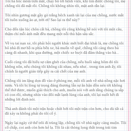
Tôi há hốc mồm trợn mắt, chạy bổ tới bệnh viện, khi tìm được chồng tôi, mẹ
chồng tôi đã mất rồi. Chồng tôi không nhìn tôi, mặt anh rắn lại.
Tôi nhìn gương mặt gầy gò trắng bệch xanh tái lại của mẹ chồng, nước mắt
tôi tuôn xuống ào ạt, trời ơi! Sao lại ra thế này?
Cho đến tận lúc chôn cất bà, chồng tôi cũng không hề nói với tôi một câu,
thậm chí mỗi ánh mắt đều mang một nỗi thù hận sâu sắc.
Về vụ tai nạn xe, tôi phải hỏi người khác mới biết đại khái là, mẹ chồng tôi
bỏ nhà đi mơ hồ ra phía bến xe, bà muốn về quê, chồng tôi càng theo bà
càng đi nhanh, khi qua đường, một chiếc xe buýt đã đâm thẳng vào bà...
Cuối cùng tôi đã hiểu sự căm ghét của chồng, nếu buổi sáng hôm đó tôi
không nôn, nếu chúng tôi không cãi nhau, nếu như... trong tim anh ấy, tôi
chính là người gián tiếp gây ra cái chết của mẹ anh.
Chồng tôi im lặng dọn đồ vào ở phòng mẹ, mỗi tối anh về nhà nồng nặc hơi
rượu. Và tôi bị lòng tự trọng đáng thương lẫn sự ân hận dồn nén tới không
thể thở được, muốn giải thích cho anh, muốn nói với anh rằng chúng ta sắp
có con rồi, nhưng nhìn vào đôi mắt lạnh lùng của anh, tôi lại nuốt hết đi
những lời định nói.
Thà anh đánh tôi một trận hoặc chửi bới tôi một trận còn hơn, cho dù tất cả
đã xảy ra không phải do tôi cố ý.
Ngày lại ngày cứ thế trôi đi trùng lặp, chồng tôi về nhà ngày càng muộn. Tôi
cố chấp, coi anh còn hơn kẻ lạ. Tôi là cái thòng lọng thắt trong trái tim