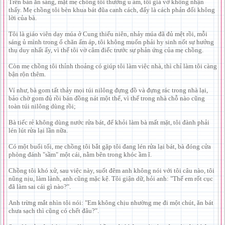
Trên bàn ăn sáng, mặt mẹ chồng tôi thường u ám, tôi giả vờ không nhận
thấy. Mẹ chồng tôi bèn khua bát đũa canh cách, đấy là cách phản đối không
lời của bà.
Tôi là giáo viên dạy múa ở Cung thiếu niên, nhảy múa đã đủ mệt rồi, mỗi
sáng ủ mình trong ổ chăn ấm áp, tôi không muốn phải hy sinh nốt sự hưởng
thụ duy nhất ấy, vì thế tôi vờ câm điếc trước sự phản ứng của mẹ chồng.
Còn mẹ chồng tôi thỉnh thoảng có giúp tôi làm việc nhà, thì chỉ làm tôi càng
bận rộn thêm.
Ví như, bà gom tất thảy mọi túi nilông đựng đồ và đựng rác trong nhà lại,
bảo chờ gom đủ rồi bán đồng nát một thể, vì thế trong nhà chỗ nào cũng
toàn túi nilông dùng rồi;
Bà tiếc rẻ không dùng nước rửa bát, để khỏi làm bà mất mặt, tôi đành phải
lén lút rửa lại lần nữa.
Có một buổi tối, mẹ chồng tôi bắt gặp tôi đang lén rửa lại bát, bà đóng cửa
phòng đánh "sầm" một cái, nằm bên trong khóc ầm ĩ.
Chồng tôi khó xử, sau việc này, suốt đêm anh không nói với tôi câu nào, tôi
nũng nịu, làm lành, anh cũng mặc kệ. Tôi giận dữ, hỏi anh: "Thế em rốt cục
đã làm sai cái gì nào?".
Anh trừng mắt nhìn tôi nói: "Em không chịu nhường mẹ đi một chút, ăn bát
chưa sạch thì cũng có chết đâu?".