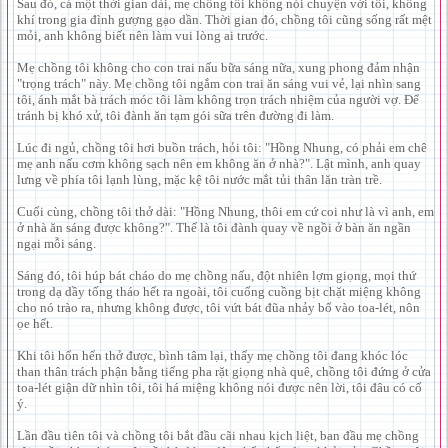
Sau đó, cả một thời gian dài, mẹ chồng tôi không nói chuyện với tôi, không
khí trong gia đình gượng gạo dần. Thời gian đó, chồng tôi cũng sống rất mệt
mỏi, anh không biết nên làm vui lòng ai trước.
Mẹ chồng tôi không cho con trai nấu bữa sáng nữa, xung phong đảm nhận
"trọng trách" này. Mẹ chồng tôi ngắm con trai ăn sáng vui vẻ, lại nhìn sang
tôi, ánh mắt bà trách móc tôi làm không trọn trách nhiệm của người vợ. Để
tránh bị khó xử, tôi đành ăn tạm gói sữa trên đường đi làm.
Lúc đi ngủ, chồng tôi hơi buồn trách, hỏi tôi: "Hồng Nhung, có phải em chê
mẹ anh nấu cơm không sạch nên em không ăn ở nhà?". Lật mình, anh quay
lưng về phía tôi lạnh lùng, mặc kệ tôi nước mắt tủi thân lăn tràn trề.
Cuối cùng, chồng tôi thở dài: "Hồng Nhung, thôi em cứ coi như là vì anh, em
ở nhà ăn sáng được không?". Thế là tôi đành quay về ngồi ở bàn ăn ngần
ngại mỗi sáng.
Sáng đó, tôi húp bát cháo do mẹ chồng nấu, đột nhiên lợm giọng, mọi thứ
trong dạ dầy tống tháo hết ra ngoài, tôi cuống cuồng bịt chặt miệng không
cho nó trào ra, nhưng không được, tôi vứt bát đũa nhảy bổ vào toa-lét, nôn
ọe hết.
Khi tôi hổn hển thở được, bình tâm lại, thấy mẹ chồng tôi đang khóc lóc
than thân trách phận bằng tiếng pha rặt giọng nhà quê, chồng tôi đứng ở cửa
toa-lét giận dữ nhìn tôi, tôi há miệng không nói được nên lời, tôi đâu có cố
ý.
Lần đầu tiên tôi và chồng tôi bắt đầu cãi nhau kịch liệt, ban đầu mẹ chồng