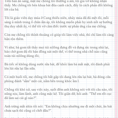
Trên bàn ăn sáng, mặt mẹ chồng tôi thường u ám, tôi giả vờ không nhận
thấy. Mẹ chồng tôi bèn khua bát đũa canh cách, đấy là cách phản đối không
lời của bà.
Tôi là giáo viên dạy múa ở Cung thiếu niên, nhảy múa đã đủ mệt rồi, mỗi
sáng ủ mình trong ổ chăn ấm áp, tôi không muốn phải hy sinh nốt sự hưởng
thụ duy nhất ấy, vì thế tôi vờ câm điếc trước sự phản ứng của mẹ chồng.
Còn mẹ chồng tôi thỉnh thoảng có giúp tôi làm việc nhà, thì chỉ làm tôi càng
bận rộn thêm.
Ví như, bà gom tất thảy mọi túi nilông đựng đồ và đựng rác trong nhà lại,
bảo chờ gom đủ rồi bán đồng nát một thể, vì thế trong nhà chỗ nào cũng
toàn túi nilông dùng rồi;
Bà tiếc rẻ không dùng nước rửa bát, để khỏi làm bà mất mặt, tôi đành phải
lén lút rửa lại lần nữa.
Có một buổi tối, mẹ chồng tôi bắt gặp tôi đang lén rửa lại bát, bà đóng cửa
phòng đánh "sầm" một cái, nằm bên trong khóc ầm ĩ.
Chồng tôi khó xử, sau việc này, suốt đêm anh không nói với tôi câu nào, tôi
nũng nịu, làm lành, anh cũng mặc kệ. Tôi giận dữ, hỏi anh: "Thế em rốt cục
đã làm sai cái gì nào?".
Anh trừng mắt nhìn tôi nói: "Em không chịu nhường mẹ đi một chút, ăn bát
chưa sạch thì cũng có chết đâu?".