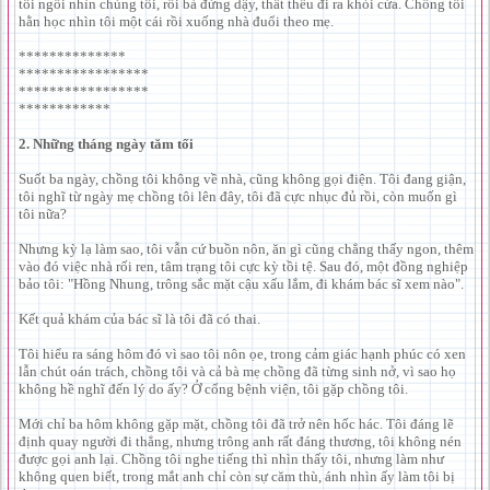
tôi ngồi nhìn chúng tôi, rồi bà đứng dậy, thất thểu đi ra khỏi cửa. Chồng tôi
hằn học nhìn tôi một cái rồi xuống nhà đuổi theo mẹ.
**************
*****************
*****************
************
2. Những tháng ngày tăm tối
Suốt ba ngày, chồng tôi không về nhà, cũng không gọi điện. Tôi đang giận,
tôi nghĩ từ ngày mẹ chồng tôi lên đây, tôi đã cực nhục đủ rồi, còn muốn gì
tôi nữa?
Nhưng kỳ lạ làm sao, tôi vẫn cứ buồn nôn, ăn gì cũng chẳng thấy ngon, thêm
vào đó việc nhà rối ren, tâm trạng tôi cực kỳ tồi tệ. Sau đó, một đồng nghiệp
bảo tôi: "Hồng Nhung, trông sắc mặt cậu xấu lắm, đi khám bác sĩ xem nào".
Kết quả khám của bác sĩ là tôi đã có thai.
Tôi hiểu ra sáng hôm đó vì sao tôi nôn ọe, trong cảm giác hạnh phúc có xen
lẫn chút oán trách, chồng tôi và cả bà mẹ chồng đã từng sinh nở, vì sao họ
không hề nghĩ đến lý do ấy? Ở cổng bệnh viện, tôi gặp chồng tôi.
Mới chỉ ba hôm không gặp mặt, chồng tôi đã trở nên hốc hác. Tôi đáng lẽ
định quay người đi thẳng, nhưng trông anh rất đáng thương, tôi không nén
được gọi anh lại. Chồng tôi nghe tiếng thì nhìn thấy tôi, nhưng làm như
không quen biết, trong mắt anh chỉ còn sự căm thù, ánh nhìn ấy làm tôi bị