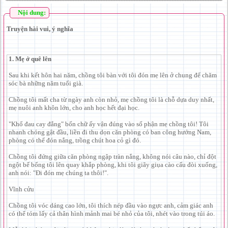
Nội dung:
Truyện hài vui, ý nghĩa
1. Mẹ ở quê lên
Sau khi kết hôn hai năm, chồng tôi bàn với tôi đón mẹ lên ở chung để chăm
sóc bà những năm tuổi già.
Chồng tôi mất cha từ ngày anh còn nhỏ, mẹ chồng tôi là chỗ dựa duy nhất,
mẹ nuôi anh khôn lớn, cho anh học hết đại học.
"Khổ đau cay đắng" bốn chữ ấy vận đúng vào số phận mẹ chồng tôi! Tôi
nhanh chóng gật đầu, liền đi thu dọn căn phòng có ban công hướng Nam,
phòng có thể đón nắng, trồng chút hoa cỏ gì đó.
Chồng tôi đứng giữa căn phòng ngập tràn nắng, không nói câu nào, chỉ đột
ngột bế bổng tôi lên quay khắp phòng, khi tôi giãy giụa cào cấu đòi xuống,
anh nói: "Đi đón mẹ chúng ta thôi!".
Vĩnh cửu
Chồng tôi vóc dáng cao lớn, tôi thích nép đầu vào ngực anh, cảm giác anh
có thể tóm lấy cả thân hình mảnh mai bé nhỏ của tôi, nhét vào trong túi áo.