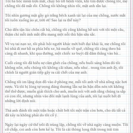
Tôi há hốc mồm trợn mắt, chạy bổ tới bệnh viện, khi tìm được chồng tôi, mẹ
chồng tôi đã mất rồi. Chồng tôi không nhìn tôi, mặt anh rắn lại.
Tôi nhìn gương mặt gầy gò trắng bệch xanh tái lại của mẹ chồng, nước mắt
tôi tuôn xuống ào ạt, trời ơi! Sao lại ra thế này?
Cho đến tận lúc chôn cất bà, chồng tôi cũng không hề nói với tôi một câu,
thậm chí mỗi ánh mắt đều mang một nỗi thù hận sâu sắc.
Về vụ tai nạn xe, tôi phải hỏi người khác mới biết đại khái là, mẹ chồng tôi
bỏ nhà đi mơ hồ ra phía bến xe, bà muốn về quê, chồng tôi càng theo bà
càng đi nhanh, khi qua đường, một chiếc xe buýt đã đâm thẳng vào bà...
Cuối cùng tôi đã hiểu sự căm ghét của chồng, nếu buổi sáng hôm đó tôi
không nôn, nếu chúng tôi không cãi nhau, nếu như... trong tim anh ấy, tôi
chính là người gián tiếp gây ra cái chết của mẹ anh.
Chồng tôi im lặng dọn đồ vào ở phòng mẹ, mỗi tối anh về nhà nồng nặc hơi
rượu. Và tôi bị lòng tự trọng đáng thương lẫn sự ân hận dồn nén tới không
thể thở được, muốn giải thích cho anh, muốn nói với anh rằng chúng ta sắp
có con rồi, nhưng nhìn vào đôi mắt lạnh lùng của anh, tôi lại nuốt hết đi
những lời định nói.
Thà anh đánh tôi một trận hoặc chửi bới tôi một trận còn hơn, cho dù tất cả
đã xảy ra không phải do tôi cố ý.
Ngày lại ngày cứ thế trôi đi trùng lặp, chồng tôi về nhà ngày càng muộn. Tôi
cố chấp, coi anh còn hơn kẻ lạ. Tôi là cái thòng lọng thắt trong trái tim