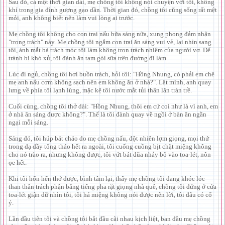
Sau đó, cả một thời gian dài, mẹ chồng tôi không nói chuyện với tôi, không
khí trong gia đình gượng gạo dần. Thời gian đó, chồng tôi cũng sống rất mệt
mỏi, anh không biết nên làm vui lòng ai trước.
Mẹ chồng tôi không cho con trai nấu bữa sáng nữa, xung phong đảm nhận
"trọng trách" này. Mẹ chồng tôi ngắm con trai ăn sáng vui vẻ, lại nhìn sang
tôi, ánh mắt bà trách móc tôi làm không trọn trách nhiệm của người vợ. Để
tránh bị khó xử, tôi đành ăn tạm gói sữa trên đường đi làm.
Lúc đi ngủ, chồng tôi hơi buồn trách, hỏi tôi: "Hồng Nhung, có phải em chê
mẹ anh nấu cơm không sạch nên em không ăn ở nhà?". Lật mình, anh quay
lưng về phía tôi lạnh lùng, mặc kệ tôi nước mắt tủi thân lăn tràn trề.
Cuối cùng, chồng tôi thở dài: "Hồng Nhung, thôi em cứ coi như là vì anh, em
ở nhà ăn sáng được không?". Thế là tôi đành quay về ngồi ở bàn ăn ngần
ngại mỗi sáng.
Sáng đó, tôi húp bát cháo do mẹ chồng nấu, đột nhiên lợm giọng, mọi thứ
trong dạ dầy tống tháo hết ra ngoài, tôi cuống cuồng bịt chặt miệng không
cho nó trào ra, nhưng không được, tôi vứt bát đũa nhảy bổ vào toa-lét, nôn
ọe hết.
Khi tôi hổn hển thở được, bình tâm lại, thấy mẹ chồng tôi đang khóc lóc
than thân trách phận bằng tiếng pha rặt giọng nhà quê, chồng tôi đứng ở cửa
toa-lét giận dữ nhìn tôi, tôi há miệng không nói được nên lời, tôi đâu có cố
ý.
Lần đầu tiên tôi và chồng tôi bắt đầu cãi nhau kịch liệt, ban đầu mẹ chồng