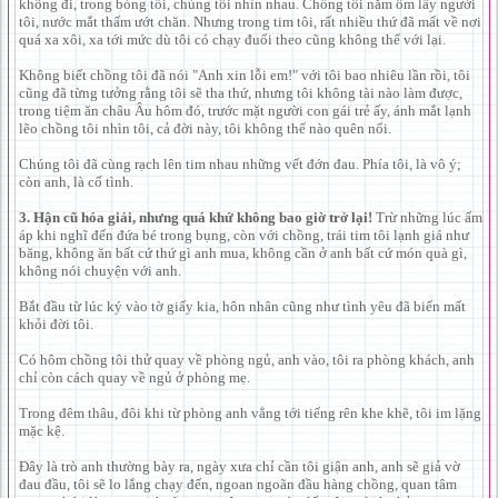
không đi, trong bóng tối, chúng tôi nhìn nhau. Chồng tôi nằm ôm lấy người
tôi, nước mắt thấm ướt chăn. Nhưng trong tim tôi, rất nhiều thứ đã mất về nơi
quá xa xôi, xa tới mức dù tôi có chạy đuổi theo cũng không thể với lại.
Không biết chồng tôi đã nói "Anh xin lỗi em!" với tôi bao nhiêu lần rồi, tôi
cũng đã từng tưởng rằng tôi sẽ tha thứ, nhưng tôi không tài nào làm được,
trong tiệm ăn châu Âu hôm đó, trước mặt người con gái trẻ ấy, ánh mắt lạnh
lẽo chồng tôi nhìn tôi, cả đời này, tôi không thể nào quên nổi.
Chúng tôi đã cùng rạch lên tim nhau những vết đớn đau. Phía tôi, là vô ý;
còn anh, là cố tình.
3. Hận cũ hóa giải, nhưng quá khứ không bao giờ trở lại!
Trừ những lúc ấm
áp khi nghĩ đến đứa bé trong bụng, còn với chồng, trái tim tôi lạnh giá như
băng, không ăn bất cứ thứ gì anh mua, không cần ở anh bất cứ món quà gì,
không nói chuyện với anh.
Bắt đầu từ lúc ký vào tờ giấy kia, hôn nhân cũng như tình yêu đã biến mất
khỏi đời tôi.
Có hôm chồng tôi thử quay về phòng ngủ, anh vào, tôi ra phòng khách, anh
chỉ còn cách quay về ngủ ở phòng mẹ.
Trong đêm thâu, đôi khi từ phòng anh vẳng tới tiếng rên khe khẽ, tôi im lặng
mặc kệ.
Đây là trò anh thường bày ra, ngày xưa chỉ cần tôi giận anh, anh sẽ giả vờ
đau đầu, tôi sẽ lo lắng chạy đến, ngoan ngoãn đầu hàng chồng, quan tâm