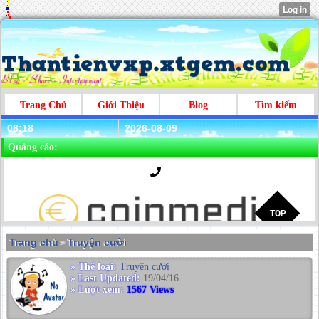
Trang Chủ
Giới Thiệu
Blog
Tìm kiếm
08:18
2026-08-09
Quảng cáo:
Trang chủ
Truyện cười
>
» Thể loại:
Truyện cười
» Last Updated:
19/04/16
» Lượt xem:
1567 Views