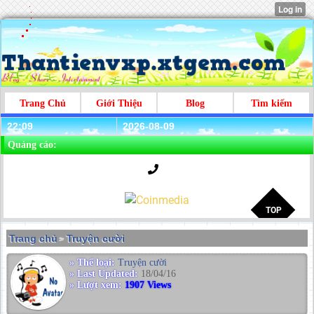
Trang Chủ
Giới Thiệu
Blog
Tìm kiếm
22:09
2026-08-09
Quảng cáo:
Trang chủ
Truyện cười
>
» Thể loại:
Truyện cười
» Last Updated:
18/04/16
» Lượt xem:
1907 Views