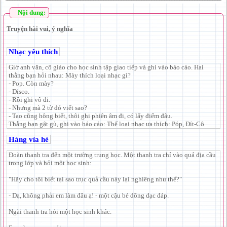
Nội dung:
Truyện hài vui, ý nghĩa
Nhạc yêu thích
Giờ anh văn, cô giáo cho học sinh tập giao tiếp và ghi vào báo cáo. Hai
thằng bạn hỏi nhau: Mày thích loại nhạc gì?
- Pop. Còn mày?
- Disco.
- Rồi ghi vô đi.
- Nhưng mà 2 từ đó viết sao?
- Tao cũng hông biết, thôi ghi phiên âm đi, có lấy điểm đâu.
Thằng bạn gật gù, ghi vào báo cáo: Thể loại nhạc ưa thích: Póp, Đít-Cô
Hàng vỉa hè
Đoàn thanh tra đến một trường trung học. Một thanh tra chỉ vào quả địa cầu
trong lớp và hỏi một học sinh:
"Hãy cho tôi biết tại sao trục quả cầu này lại nghiêng như thế?"
- Dạ, không phải em làm đâu ạ! - một cậu bé dõng dạc đáp.
Ngài thanh tra hỏi một học sinh khác.