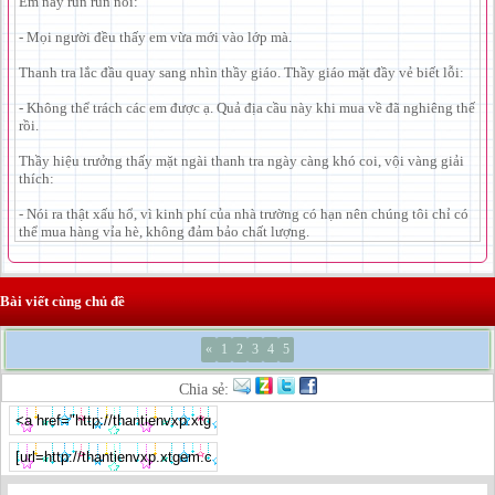
Em này run run nói:
- Mọi người đều thấy em vừa mới vào lớp mà.
Thanh tra lắc đầu quay sang nhìn thầy giáo. Thầy giáo mặt đầy vẻ biết lỗi:
- Không thể trách các em được ạ. Quả địa cầu này khi mua về đã nghiêng thế
rồi.
Thầy hiệu trưởng thấy mặt ngài thanh tra ngày càng khó coi, vội vàng giải
thích:
- Nói ra thật xấu hổ, vì kinh phí của nhà trường có hạn nên chúng tôi chỉ có
thể mua hàng vỉa hè, không đảm bảo chất lượng.
Bài viết cùng chủ đề
«
1
2
3
4
5
Chia sẻ: