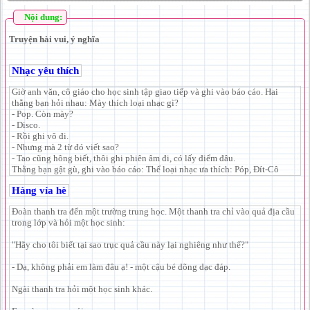
Nội dung:
Truyện hài vui, ý nghĩa
Nhạc yêu thích
Giờ anh văn, cô giáo cho học sinh tập giao tiếp và ghi vào báo cáo. Hai
thằng bạn hỏi nhau: Mày thích loại nhạc gì?
- Pop. Còn mày?
- Disco.
- Rồi ghi vô đi.
- Nhưng mà 2 từ đó viết sao?
- Tao cũng hông biết, thôi ghi phiên âm đi, có lấy điểm đâu.
Thằng bạn gật gù, ghi vào báo cáo: Thể loại nhạc ưa thích: Póp, Đít-Cô
Hàng vỉa hè
Đoàn thanh tra đến một trường trung học. Một thanh tra chỉ vào quả địa cầu
trong lớp và hỏi một học sinh:
"Hãy cho tôi biết tại sao trục quả cầu này lại nghiêng như thế?"
- Dạ, không phải em làm đâu ạ! - một cậu bé dõng dạc đáp.
Ngài thanh tra hỏi một học sinh khác.