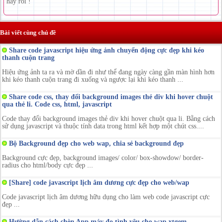
hay rồi !
Bài viết cùng chủ đề
Share code javascript hiệu ứng ảnh chuyển động cực đẹp khi kéo
thanh cuộn trang
Hiệu ứng ảnh ta ra và mờ dần đi như thể đang ngày càng gần màn hình hơn
khi kéo thanh cuộn trang đi xuống và ngược lại khi kéo thanh ...
Share code css, thay đổi background images thẻ div khi hover chuột
qua thẻ li. Code css, html, javascript
Code thay đổi background images thẻ div khi hover chuột qua li. Bằng cách
sử dụng javascript và thuộc tính data trong html kết hợp một chút css....
Bộ Background đẹp cho web wap, chia sẻ background đẹp
Background cực đẹp, background images/ color/ box-showdow/ border-
radius cho html/body cực đẹp ...
[Share] code javascript lịch âm dương cực đẹp cho web/wap
Code javascript lịch âm dương hữu dụng cho làm web code javascript cực
đẹp ...
Hướng dẫn cách chèn App máy đo tình yêu cho wap xtgem