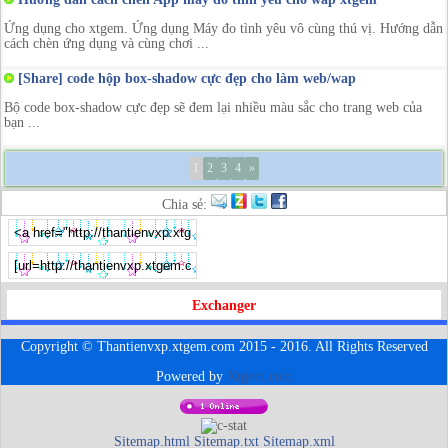
Ứng dụng cho xtgem. Ứng dụng Máy đo tình yêu vô cùng thú vị. Hướng dẫn
cách chèn ứng dụng và cùng chơi ...
[Share] code hộp box-shadow cực đẹp cho làm web/wap
Bộ code box-shadow cực đẹp sẽ đem lại nhiều màu sắc cho trang web của
bạn ...
1
2
3
4
»
Chia sẻ:
Exchanger
Copyright © Thantienvxp.xtgem.com 2015 - 2016. All Rights Reserved
Powered by
Xtgem.com
Sitemap.html
Sitemap.txt
Sitemap.xml