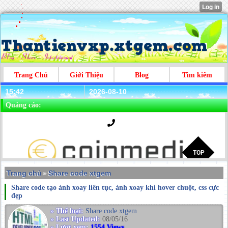
Trang Chủ
Giới Thiệu
Blog
Tìm kiếm
15:42
2026-08-10
Quảng cáo:
Trang chủ
Share code xtgem
>
Share code tạo ảnh xoay liên tục, ảnh xoay khi hover chuột, css cực
đẹp
» Thể loại:
Share code xtgem
» Last Updated:
08/05/16
» Lượt xem:
1554 Views