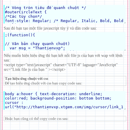
Sau đó bạn tạo một file javascript tùy ý và dãn code sau:
Nếu muốn hiện hiệu ứng thì bạn kết nối file js của bạn với wap với lệnh
sau:
<script type="text/javascript" charset="UTF-8" laguage="JavaScript"
src="Link file js của bạn " ></script>
Tạo hiệu ứng chuột với css
Để tạo hiệu ứng chuột với css bạn copy code sau:
Hoặc bạn cũng có thể copy code css sau: