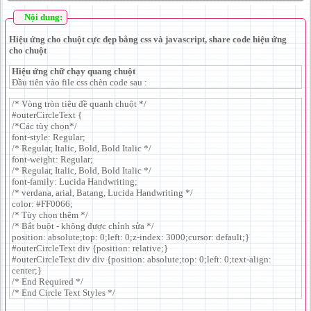
Nội dung:
Hiệu ứng cho chuột cực đẹp bằng css và javascript, share code hiệu ứng
cho chuột
Hiệu ứng chữ chạy quang chuột
Đầu tiên vào file css chèn code sau :
/* Vòng tròn tiêu đề quanh chuột */
#outerCircleText {
/*Các tùy chọn*/
font-style: Regular;
/* Regular, Italic, Bold, Bold Italic */
font-weight: Regular;
/* Regular, Italic, Bold, Bold Italic */
font-family: Lucida Handwriting;
/* verdana, arial, Batang, Lucida Handwriting */
color: #FF0066;
/* Tùy chọn thêm */
/* Bắt buột - không được chỉnh sửa */
position: absolute;top: 0;left: 0;z-index: 3000;cursor: default;}
#outerCircleText div {position: relative;}
#outerCircleText div div {position: absolute;top: 0;left: 0;text-align:
center;}
/* End Required */
/* End Circle Text Styles */