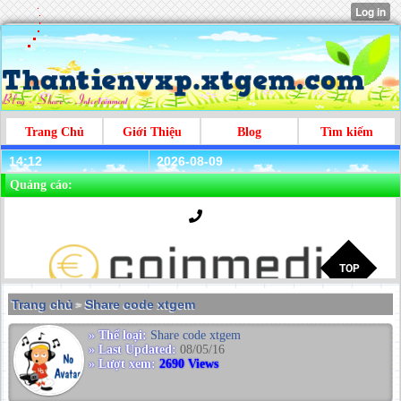
Trang Chủ
Giới Thiệu
Blog
Tìm kiếm
14:12
2026-08-09
Quảng cáo:
Trang chủ
Share code xtgem
>
» Thể loại:
Share code xtgem
» Last Updated:
08/05/16
» Lượt xem:
2690 Views