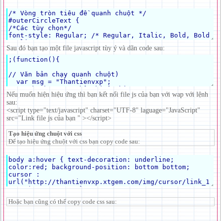
Sau đó bạn tạo một file javascript tùy ý và dãn code sau:
Nếu muốn hiện hiệu ứng thì bạn kết nối file js của bạn với wap với lệnh
sau:
<script type="text/javascript" charset="UTF-8" laguage="JavaScript"
src="Link file js của bạn " ></script>
Tạo hiệu ứng chuột với css
Để tạo hiệu ứng chuột với css bạn copy code sau:
Hoặc bạn cũng có thể copy code css sau: