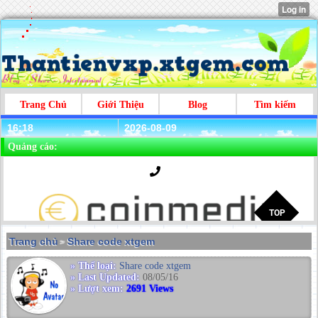
Trang Chủ
Giới Thiệu
Blog
Tìm kiếm
16:18
2026-08-09
Quảng cáo:
Trang chủ
Share code xtgem
>
» Thể loại:
Share code xtgem
» Last Updated:
08/05/16
» Lượt xem:
2691 Views