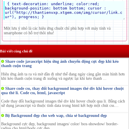
Một lưu ý nhỏ là các hiệu ứng chuột chỉ phù hợp với máy tính và
smartphone có hỗ trợ thôi nha!
Bài viết cùng chủ đề
Share code javascript hiệu ứng ảnh chuyển động cực đẹp khi kéo
thanh cuộn trang
Hiệu ứng ảnh ta ra và mờ dần đi như thể đang ngày càng gần màn hình hơn
khi kéo thanh cuộn trang đi xuống và ngược lại khi kéo thanh ...
Share code css, thay đổi background images thẻ div khi hover chuột
qua thẻ li. Code css, html, javascript
Code thay đổi background images thẻ div khi hover chuột qua li. Bằng cách
sử dụng javascript và thuộc tính data trong html kết hợp một chút css....
Bộ Background đẹp cho web wap, chia sẻ background đẹp
Background cực đẹp, background images/ color/ box-showdow/ border-
radius cho html/body cực đẹp ...