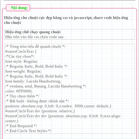
Nội dung:
Hiệu ứng cho chuột cực đẹp bằng css và javascript, share code hiệu ứng
cho chuột
Hiệu ứng chữ chạy quang chuột
Đầu tiên vào file css chèn code sau :
/* Vòng tròn tiêu đề quanh chuột */
#outerCircleText {
/*Các tùy chọn*/
font-style: Regular;
/* Regular, Italic, Bold, Bold Italic */
font-weight: Regular;
/* Regular, Italic, Bold, Bold Italic */
font-family: Lucida Handwriting;
/* verdana, arial, Batang, Lucida Handwriting */
color: #FF0066;
/* Tùy chọn thêm */
/* Bắt buột - không được chỉnh sửa */
position: absolute;top: 0;left: 0;z-index: 3000;cursor: default;}
#outerCircleText div {position: relative;}
#outerCircleText div div {position: absolute;top: 0;left: 0;text-align:
center;}
/* End Required */
/* End Circle Text Styles */