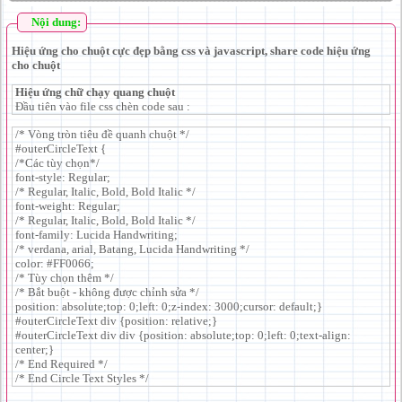
Nội dung:
Hiệu ứng cho chuột cực đẹp bằng css và javascript, share code hiệu ứng
cho chuột
Hiệu ứng chữ chạy quang chuột
Đầu tiên vào file css chèn code sau :
/* Vòng tròn tiêu đề quanh chuột */
#outerCircleText {
/*Các tùy chọn*/
font-style: Regular;
/* Regular, Italic, Bold, Bold Italic */
font-weight: Regular;
/* Regular, Italic, Bold, Bold Italic */
font-family: Lucida Handwriting;
/* verdana, arial, Batang, Lucida Handwriting */
color: #FF0066;
/* Tùy chọn thêm */
/* Bắt buột - không được chỉnh sửa */
position: absolute;top: 0;left: 0;z-index: 3000;cursor: default;}
#outerCircleText div {position: relative;}
#outerCircleText div div {position: absolute;top: 0;left: 0;text-align:
center;}
/* End Required */
/* End Circle Text Styles */