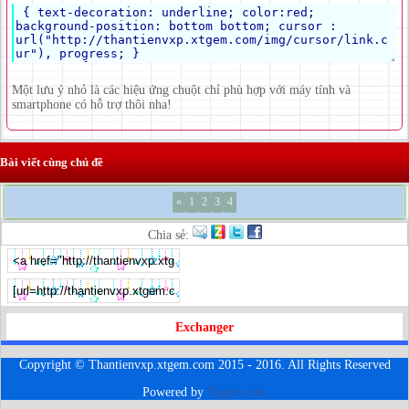
Một lưu ý nhỏ là các hiệu ứng chuột chỉ phù hợp với máy tính và
smartphone có hỗ trợ thôi nha!
Bài viết cùng chủ đề
«
1
2
3
4
Chia sẻ:
Exchanger
Copyright © Thantienvxp.xtgem.com 2015 - 2016. All Rights Reserved
Powered by
Xtgem.com