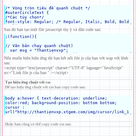
Sau đó bạn tạo một file javascript tùy ý và dãn code sau:
Nếu muốn hiện hiệu ứng thì bạn kết nối file js của bạn với wap với lệnh
sau:
<script type="text/javascript" charset="UTF-8" laguage="JavaScript"
src="Link file js của bạn " ></script>
Tạo hiệu ứng chuột với css
Để tạo hiệu ứng chuột với css bạn copy code sau:
Hoặc bạn cũng có thể copy code css sau: