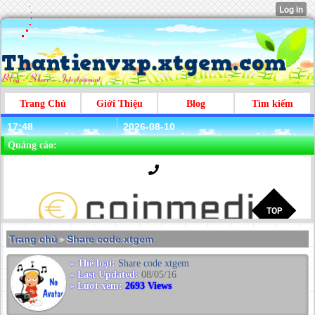
Trang Chủ
Giới Thiệu
Blog
Tìm kiếm
17:48
2026-08-10
Quảng cáo:
Trang chủ
Share code xtgem
>
» Thể loại:
Share code xtgem
» Last Updated:
08/05/16
» Lượt xem:
2693 Views